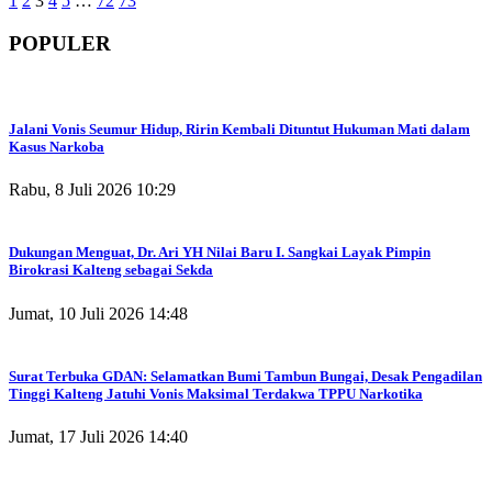
1
2
3
4
5
…
72
73
POPULER
Jalani Vonis Seumur Hidup, Ririn Kembali Dituntut Hukuman Mati dalam
Kasus Narkoba
Rabu, 8 Juli 2026 10:29
Dukungan Menguat, Dr. Ari YH Nilai Baru I. Sangkai Layak Pimpin
Birokrasi Kalteng sebagai Sekda
Jumat, 10 Juli 2026 14:48
Surat Terbuka GDAN: Selamatkan Bumi Tambun Bungai, Desak Pengadilan
Tinggi Kalteng Jatuhi Vonis Maksimal Terdakwa TPPU Narkotika
Jumat, 17 Juli 2026 14:40