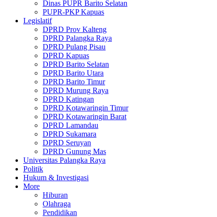
Dinas PUPR Barito Selatan
PUPR-PKP Kapuas
Legislatif
DPRD Prov Kalteng
DPRD Palangka Raya
DPRD Pulang Pisau
DPRD Kapuas
DPRD Barito Selatan
DPRD Barito Utara
DPRD Barito Timur
DPRD Murung Raya
DPRD Katingan
DPRD Kotawaringin Timur
DPRD Kotawaringin Barat
DPRD Lamandau
DPRD Sukamara
DPRD Seruyan
DPRD Gunung Mas
Universitas Palangka Raya
Politik
Hukum & Investigasi
More
Hiburan
Olahraga
Pendidikan