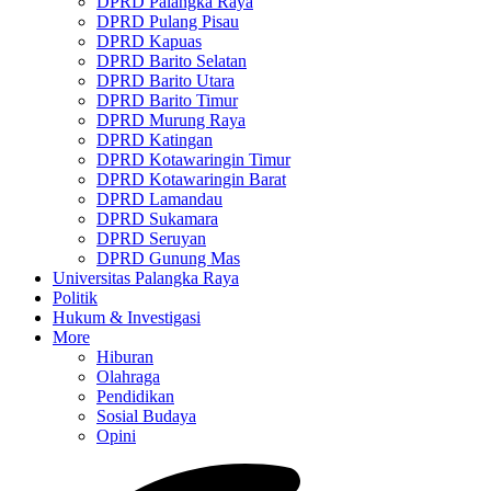
DPRD Palangka Raya
DPRD Pulang Pisau
DPRD Kapuas
DPRD Barito Selatan
DPRD Barito Utara
DPRD Barito Timur
DPRD Murung Raya
DPRD Katingan
DPRD Kotawaringin Timur
DPRD Kotawaringin Barat
DPRD Lamandau
DPRD Sukamara
DPRD Seruyan
DPRD Gunung Mas
Universitas Palangka Raya
Politik
Hukum & Investigasi
More
Hiburan
Olahraga
Pendidikan
Sosial Budaya
Opini