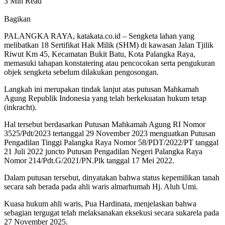
3 Min Read
Bagikan
PALANGKA RAYA, katakata.co.id – Sengketa lahan yang
melibatkan 18 Sertifikat Hak Milik (SHM) di kawasan Jalan Tjilik
Riwut Km 45, Kecamatan Bukit Batu, Kota Palangka Raya,
memasuki tahapan konstatering atau pencocokan serta pengukuran
objek sengketa sebelum dilakukan pengosongan.
Langkah ini merupakan tindak lanjut atas putusan Mahkamah
Agung Republik Indonesia yang telah berkekuatan hukum tetap
(inkracht).
Hal tersebut berdasarkan Putusan Mahkamah Agung RI Nomor
3525/Pdt/2023 tertanggal 29 November 2023 menguatkan Putusan
Pengadilan Tinggi Palangka Raya Nomor 58/PDT/2022/PT tanggal
21 Juli 2022 juncto Putusan Pengadilan Negeri Palangka Raya
Nomor 214/Pdt.G/2021/PN.Plk tanggal 17 Mei 2022.
Dalam putusan tersebut, dinyatakan bahwa status kepemilikan tanah
secara sah berada pada ahli waris almarhumah Hj. Aluh Umi.
Kuasa hukum ahli waris, Pua Hardinata, menjelaskan bahwa
sebagian tergugat telah melaksanakan eksekusi secara sukarela pada
27 November 2025.