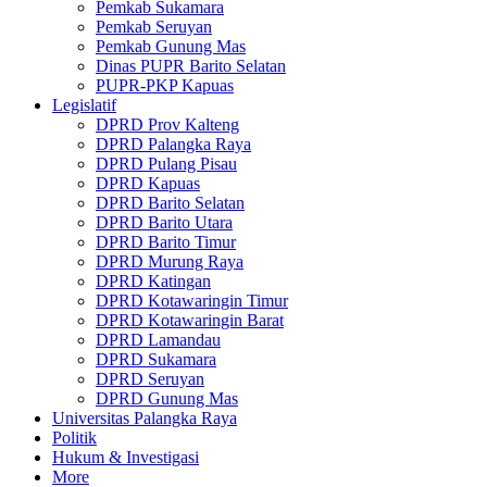
Pemkab Sukamara
Pemkab Seruyan
Pemkab Gunung Mas
Dinas PUPR Barito Selatan
PUPR-PKP Kapuas
Legislatif
DPRD Prov Kalteng
DPRD Palangka Raya
DPRD Pulang Pisau
DPRD Kapuas
DPRD Barito Selatan
DPRD Barito Utara
DPRD Barito Timur
DPRD Murung Raya
DPRD Katingan
DPRD Kotawaringin Timur
DPRD Kotawaringin Barat
DPRD Lamandau
DPRD Sukamara
DPRD Seruyan
DPRD Gunung Mas
Universitas Palangka Raya
Politik
Hukum & Investigasi
More