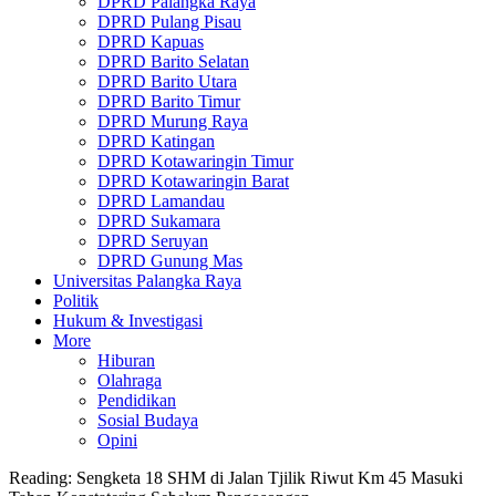
DPRD Palangka Raya
DPRD Pulang Pisau
DPRD Kapuas
DPRD Barito Selatan
DPRD Barito Utara
DPRD Barito Timur
DPRD Murung Raya
DPRD Katingan
DPRD Kotawaringin Timur
DPRD Kotawaringin Barat
DPRD Lamandau
DPRD Sukamara
DPRD Seruyan
DPRD Gunung Mas
Universitas Palangka Raya
Politik
Hukum & Investigasi
More
Hiburan
Olahraga
Pendidikan
Sosial Budaya
Opini
Reading:
Sengketa 18 SHM di Jalan Tjilik Riwut Km 45 Masuki