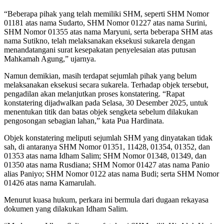
“Beberapa pihak yang telah memiliki SHM, seperti SHM Nomor
01181 atas nama Sudarto, SHM Nomor 01227 atas nama Surini,
SHM Nomor 01355 atas nama Maryuni, serta beberapa SHM atas
nama Sutikno, telah melaksanakan eksekusi sukarela dengan
menandatangani surat kesepakatan penyelesaian atas putusan
Mahkamah Agung,” ujarnya.
Namun demikian, masih terdapat sejumlah pihak yang belum
melaksanakan eksekusi secara sukarela. Terhadap objek tersebut,
pengadilan akan melanjutkan proses konstatering. “Rapat
konstatering dijadwalkan pada Selasa, 30 Desember 2025, untuk
menentukan titik dan batas objek sengketa sebelum dilakukan
pengosongan sebagian lahan,” kata Pua Hardinata.
Objek konstatering meliputi sejumlah SHM yang dinyatakan tidak
sah, di antaranya SHM Nomor 01351, 11428, 01354, 01352, dan
01353 atas nama Idham Salim; SHM Nomor 01348, 01349, dan
01350 atas nama Rusdiana; SHM Nomor 01427 atas nama Panio
alias Paniyo; SHM Nomor 0122 atas nama Budi; serta SHM Nomor
01426 atas nama Kamarulah.
Menurut kuasa hukum, perkara ini bermula dari dugaan rekayasa
dokumen yang dilakukan Idham Salim.