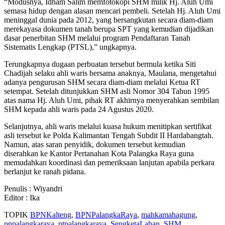
“Modusnya, Idham Salim memfotokopi SHM milik Hj. Aluh Umi
semasa hidup dengan alasan mencari pembeli. Setelah Hj. Aluh Umi
meninggal dunia pada 2012, yang bersangkutan secara diam-diam
merekayasa dokumen tanah berupa SPT yang kemudian dijadikan
dasar penerbitan SHM melalui program Pendaftaran Tanah
Sistematis Lengkap (PTSL),” ungkapnya.
Terungkapnya dugaan perbuatan tersebut bermula ketika Siti
Chadijah selaku ahli waris bersama anaknya, Maulana, mengetahui
adanya pengurusan SHM secara diam-diam melalui Ketua RT
setempat. Setelah ditunjukkan SHM asli Nomor 304 Tahun 1995
atas nama Hj. Aluh Umi, pihak RT akhirnya menyerahkan sembilan
SHM kepada ahli waris pada 24 Agustus 2020.
Selanjutnya, ahli waris melalui kuasa hukum menitipkan sertifikat
asli tersebut ke Polda Kalimantan Tengah Subdit II Hardabangtah.
Namun, atas saran penyidik, dokumen tersebut kemudian
diserahkan ke Kantor Pertanahan Kota Palangka Raya guna
memudahkan koordinasi dan pemeriksaan lanjutan apabila perkara
berlanjut ke ranah pidana.
Penulis : Wiyandri
Editor : Ika
TOPIK
BPNKalteng
,
BPNPalangkaRaya
,
mahkamahagung
,
pnpalangkaraya
,
ptpalangkaraya
,
SengketaLahan
,
SHM