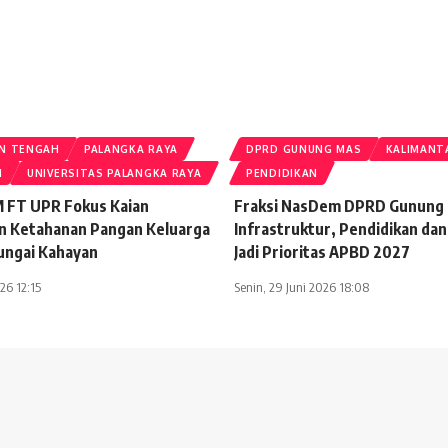
N TENGAH
PALANGKA RAYA
DPRD GUNUNG MAS
KALIMANT
N
UNIVERSITAS PALANGKA RAYA
PENDIDIKAN
 FT UPR Fokus Kaian
Fraksi NasDem DPRD Gunung 
 Ketahanan Pangan Keluarga
Infrastruktur, Pendidikan da
Sungai Kahayan
Jadi Prioritas APBD 2027
026 12:15
Senin, 29 Juni 2026 18:08