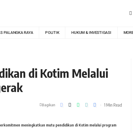
AS PALANGKA RAYA
POLITIK
HUKUM & INVESTIGASI
MOR
ikan di Kotim Melalui
gerak
1 Min Read
Bagikan
erkomitmen meningkatkan mutu pendidikan di Kotim melalui program