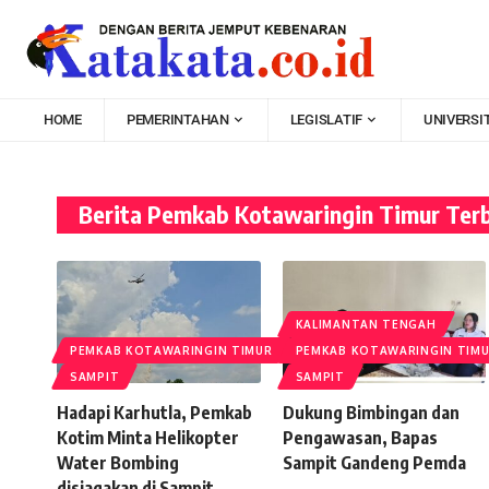
HOME
PEMERINTAHAN
LEGISLATIF
UNIVERSI
Berita Pemkab Kotawaringin Timur Ter
KALIMANTAN TENGAH
PEMKAB KOTAWARINGIN TIMUR
PEMKAB KOTAWARINGIN TIM
SAMPIT
SAMPIT
Hadapi Karhutla, Pemkab
Dukung Bimbingan dan
Kotim Minta Helikopter
Pengawasan, Bapas
Water Bombing
Sampit Gandeng Pemda
disiagakan di Sampit