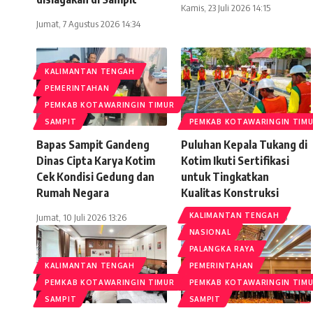
Kamis, 23 Juli 2026 14:15
Jumat, 7 Agustus 2026 14:34
KALIMANTAN TENGAH
PEMERINTAHAN
PEMKAB KOTAWARINGIN TIMUR
SAMPIT
PEMKAB KOTAWARINGIN TIM
Bapas Sampit Gandeng
Puluhan Kepala Tukang di
Dinas Cipta Karya Kotim
Kotim Ikuti Sertifikasi
Cek Kondisi Gedung dan
untuk Tingkatkan
Rumah Negara
Kualitas Konstruksi
KALIMANTAN TENGAH
Jumat, 10 Juli 2026 13:26
Jumat, 7 Agustus 2026 09:35
NASIONAL
PALANGKA RAYA
KALIMANTAN TENGAH
PEMERINTAHAN
PEMKAB KOTAWARINGIN TIMUR
PEMKAB KOTAWARINGIN TIM
SAMPIT
SAMPIT