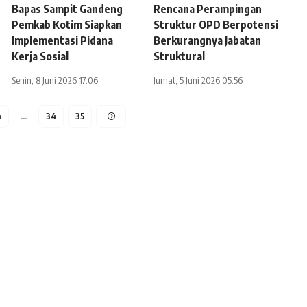
Bapas Sampit Gandeng
Rencana Perampingan
Pemkab Kotim Siapkan
Struktur OPD Berpotensi
Implementasi Pidana
Berkurangnya Jabatan
Kerja Sosial
Struktural
Senin, 8 Juni 2026 17:06
Jumat, 5 Juni 2026 05:56
4
…
34
35