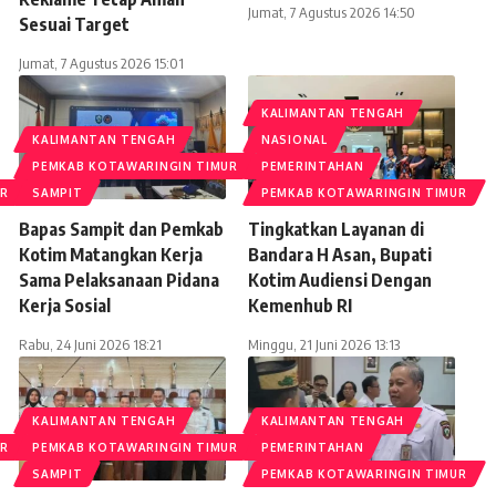
Jumat, 7 Agustus 2026 14:50
Sesuai Target
Jumat, 7 Agustus 2026 15:01
KALIMANTAN TENGAH
KALIMANTAN TENGAH
NASIONAL
PEMKAB KOTAWARINGIN TIMUR
PEMERINTAHAN
UR
SAMPIT
PEMKAB KOTAWARINGIN TIMUR
Bapas Sampit dan Pemkab
Tingkatkan Layanan di
Kotim Matangkan Kerja
Bandara H Asan, Bupati
Sama Pelaksanaan Pidana
Kotim Audiensi Dengan
Kerja Sosial
Kemenhub RI
Rabu, 24 Juni 2026 18:21
Minggu, 21 Juni 2026 13:13
KALIMANTAN TENGAH
KALIMANTAN TENGAH
UR
PEMKAB KOTAWARINGIN TIMUR
PEMERINTAHAN
SAMPIT
PEMKAB KOTAWARINGIN TIMUR