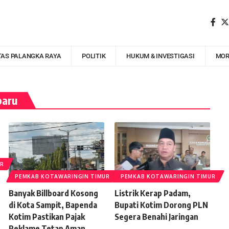
TAS PALANGKA RAYA
POLITIK
HUKUM & INVESTIGASI
MOR
baru
UR
PEMKAB KOTAWARINGIN TIMUR
PEMKAB KOTAWARINGIN TIMUR
Banyak Billboard Kosong
Listrik Kerap Padam,
di Kota Sampit, Bapenda
Bupati Kotim Dorong PLN
Kotim Pastikan Pajak
Segera Benahi Jaringan
Reklame Tetap Aman