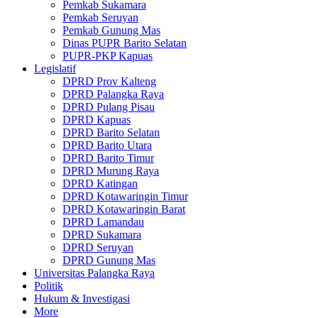
Pemkab Sukamara
Pemkab Seruyan
Pemkab Gunung Mas
Dinas PUPR Barito Selatan
PUPR-PKP Kapuas
Legislatif
DPRD Prov Kalteng
DPRD Palangka Raya
DPRD Pulang Pisau
DPRD Kapuas
DPRD Barito Selatan
DPRD Barito Utara
DPRD Barito Timur
DPRD Murung Raya
DPRD Katingan
DPRD Kotawaringin Timur
DPRD Kotawaringin Barat
DPRD Lamandau
DPRD Sukamara
DPRD Seruyan
DPRD Gunung Mas
Universitas Palangka Raya
Politik
Hukum & Investigasi
More