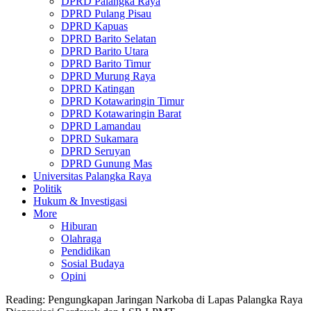
DPRD Palangka Raya
DPRD Pulang Pisau
DPRD Kapuas
DPRD Barito Selatan
DPRD Barito Utara
DPRD Barito Timur
DPRD Murung Raya
DPRD Katingan
DPRD Kotawaringin Timur
DPRD Kotawaringin Barat
DPRD Lamandau
DPRD Sukamara
DPRD Seruyan
DPRD Gunung Mas
Universitas Palangka Raya
Politik
Hukum & Investigasi
More
Hiburan
Olahraga
Pendidikan
Sosial Budaya
Opini
Reading:
Pengungkapan Jaringan Narkoba di Lapas Palangka Raya