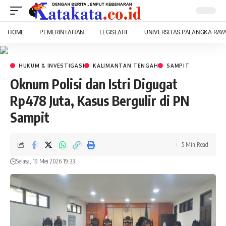
HOME
PEMERINTAHAN
LEGISLATIF
UNIVERSITAS PALANGKA RAY
HUKUM & INVESTIGASI
KALIMANTAN TENGAH
SAMPIT
Oknum Polisi dan Istri Digugat
Rp478 Juta, Kasus Bergulir di PN
Sampit
5 Min Read
Selasa, 19 Mei 2026 19:33