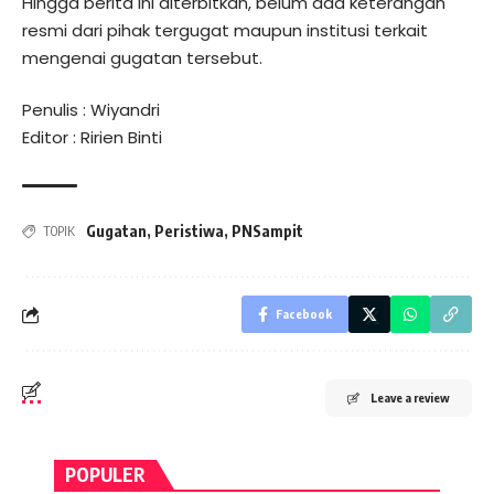
Hingga berita ini diterbitkan, belum ada keterangan
resmi dari pihak tergugat maupun institusi terkait
mengenai gugatan tersebut.
Penulis : Wiyandri
Editor : Ririen Binti
Gugatan
,
Peristiwa
,
PNSampit
TOPIK
Facebook
Leave a review
POPULER