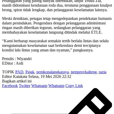
Pelanggaran yang paling banyak ditemukan, lanjut Teuku Zia,
masih didominasi kendaraan roda dua, terutama penggunaan knalpot
brong, spion tidak lengkap, dan pelanggaran keselamatan lainnya.
Meski demikian, petugas tetap mengedepankan pendekatan humanis
dalam penindakan. Pengendara dengan pelanggaran administrasi
ringan masih diberikan teguran, sedangkan pelanggaran yang
membahayakan keselamatan langsung ditindak melalui ETLE.
“Kami berharap masyarakat semakin tertib berlalu lintas dan selalu
mengutamakan keselamatan saat berkendara demi terciptanya
kondisi lalu lintas yang aman dan nyaman,” pungkasnya.
Penulis : Wiyandri
EDitor : Ardi
TOPIK
PAD
,
Pajak
,
pemkopalangkaraya
,
pemprovkalteng
,
razia
Editor Katakata
Selasa, 19 Mei 2026 22:32
Bagikan artikel ini
Facebook
Twitter
Whatsapp
Whatsapp
Copy Link