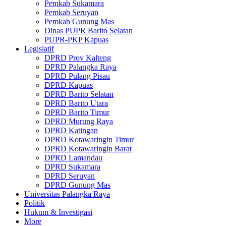
Pemkab Sukamara
Pemkab Seruyan
Pemkab Gunung Mas
Dinas PUPR Barito Selatan
PUPR-PKP Kapuas
Legislatif
DPRD Prov Kalteng
DPRD Palangka Raya
DPRD Pulang Pisau
DPRD Kapuas
DPRD Barito Selatan
DPRD Barito Utara
DPRD Barito Timur
DPRD Murung Raya
DPRD Katingan
DPRD Kotawaringin Timur
DPRD Kotawaringin Barat
DPRD Lamandau
DPRD Sukamara
DPRD Seruyan
DPRD Gunung Mas
Universitas Palangka Raya
Politik
Hukum & Investigasi
More