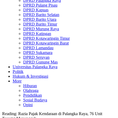
DPRD Palangka Raya
DPRD Pulang Pisau
DPRD Kapuas
DPRD Barito Selatan
DPRD Barito Utara
DPRD Barito Timur
DPRD Murung Raya
DPRD Katingan
DPRD Kotawaringin Timur
DPRD Kotawaringin Barat
DPRD Lamandau
DPRD Sukamara
DPRD Seruyan
DPRD Gunung Mas
Universitas Palangka Raya
Politik
Hukum & Investigasi
More
Hiburan
Olahraga
Pendidikan
Sosial Budaya
Opini
Reading:
Razia Pajak Kendaraan di Palangka Raya, 76 Unit