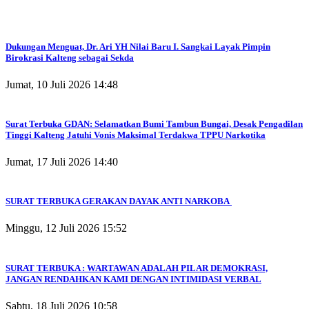
Dukungan Menguat, Dr. Ari YH Nilai Baru I. Sangkai Layak Pimpin
Birokrasi Kalteng sebagai Sekda
Jumat, 10 Juli 2026 14:48
Surat Terbuka GDAN: Selamatkan Bumi Tambun Bungai, Desak Pengadilan
Tinggi Kalteng Jatuhi Vonis Maksimal Terdakwa TPPU Narkotika
Jumat, 17 Juli 2026 14:40
SURAT TERBUKA GERAKAN DAYAK ANTI NARKOBA
Minggu, 12 Juli 2026 15:52
SURAT TERBUKA : WARTAWAN ADALAH PILAR DEMOKRASI,
JANGAN RENDAHKAN KAMI DENGAN INTIMIDASI VERBAL
Sabtu, 18 Juli 2026 10:58