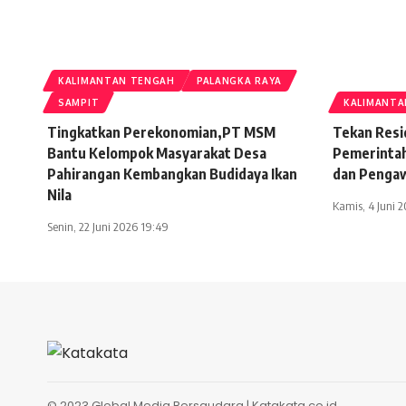
KALIMANTAN TENGAH
PALANGKA RAYA
SAMPIT
KALIMANTA
Tingkatkan Perekonomian,PT MSM
Tekan Resi
Bantu Kelompok Masyarakat Desa
Pemerinta
Pahirangan Kembangkan Budidaya Ikan
dan Pengaw
Nila
Kamis, 4 Juni 2
Senin, 22 Juni 2026 19:49
© 2023 Global Media Bersaudara |
Katakata.co.id