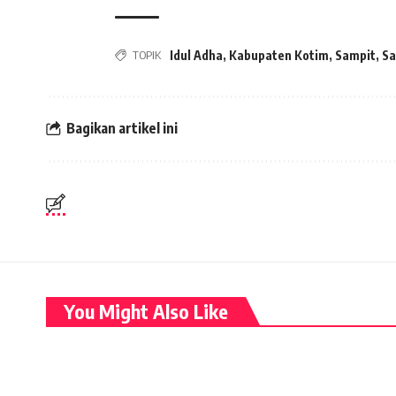
TOPIK
Idul Adha
,
Kabupaten Kotim
,
Sampit
,
Sa
Bagikan artikel ini
You Might Also Like