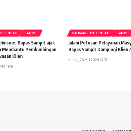
N TENGAH
SAMPIT
KALIMANTAN TENGAH
SAMPIT
divisme, Bapas Sampit ajak
Jalani Putusan Pelayanan Mas
h Membantu Pembimbingan
Bapas Sampit Dampingi Klien 
asan Klien
Kamis, 28 Mei 2026 14:33
026 13:57
Box Redaksi
Tentang 