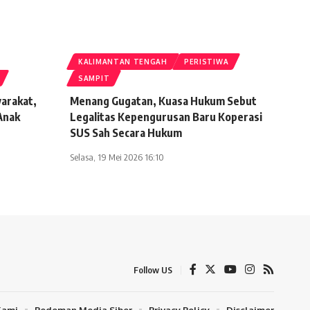
KALIMANTAN TENGAH
PERISTIWA
SAMPIT
yarakat,
Menang Gugatan, Kuasa Hukum Sebut
Anak
Legalitas Kepengurusan Baru Koperasi
SUS Sah Secara Hukum
Selasa, 19 Mei 2026 16:10
Follow US
Kami
Pedoman Media Siber
Privacy Policy
Disclaimer