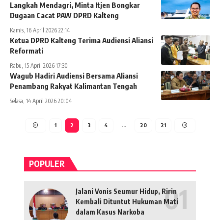
Langkah Mendagri, Minta Itjen Bongkar
Dugaan Cacat PAW DPRD Kalteng
Kamis, 16 April 2026 22:14
Ketua DPRD Kalteng Terima Audiensi Aliansi
Reformati
Rabu, 15 April 2026 17:30
Wagub Hadiri Audiensi Bersama Aliansi
Penambang Rakyat Kalimantan Tengah
Selasa, 14 April 2026 20:04
1
2
3
4
…
20
21
POPULER
Jalani Vonis Seumur Hidup, Ririn
Kembali Dituntut Hukuman Mati
dalam Kasus Narkoba