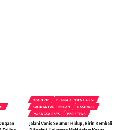
HEADLINE
HUKUM & INVESTIGASI
AL
KALIMANTAN TENGAH
NASIONAL
PALANGKA RAYA
PERISTIWA
 Dugaan
Jalani Vonis Seumur Hidup, Ririn Kembali
 Triliun
Dituntut Hukuman Mati dalam Kasus