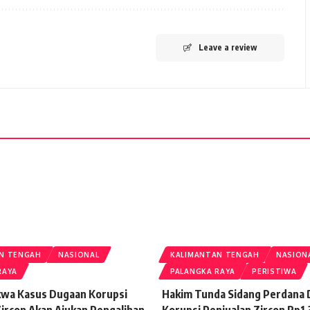
Leave a review
N TENGAH
NASIONAL
KALIMANTAN TENGAH
NASION
RAYA
PALANGKA RAYA
PERISTIWA
wa Kasus Dugaan Korupsi
Hakim Tunda Sidang Perdana
Zircon Akan Ajukan Pengalihan
Korupsi Penjualan Zircon Rp1,3