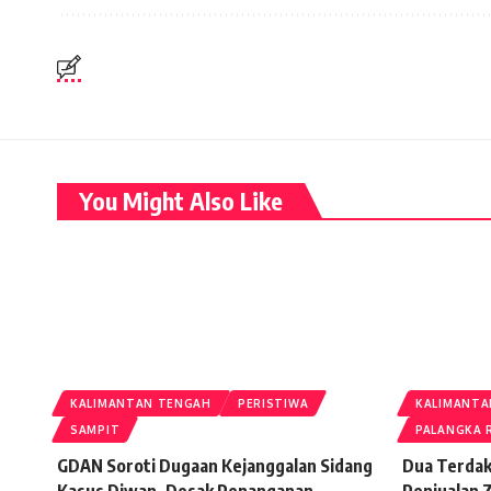
You Might Also Like
KALIMANTAN TENGAH
PERISTIWA
KALIMANTA
SAMPIT
PALANGKA 
GDAN Soroti Dugaan Kejanggalan Sidang
Dua Terdak
Kasus Diwan, Desak Penanganan
Penjualan 