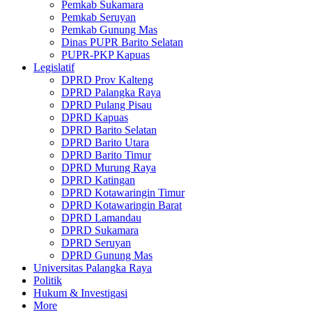
Pemkab Sukamara
Pemkab Seruyan
Pemkab Gunung Mas
Dinas PUPR Barito Selatan
PUPR-PKP Kapuas
Legislatif
DPRD Prov Kalteng
DPRD Palangka Raya
DPRD Pulang Pisau
DPRD Kapuas
DPRD Barito Selatan
DPRD Barito Utara
DPRD Barito Timur
DPRD Murung Raya
DPRD Katingan
DPRD Kotawaringin Timur
DPRD Kotawaringin Barat
DPRD Lamandau
DPRD Sukamara
DPRD Seruyan
DPRD Gunung Mas
Universitas Palangka Raya
Politik
Hukum & Investigasi
More