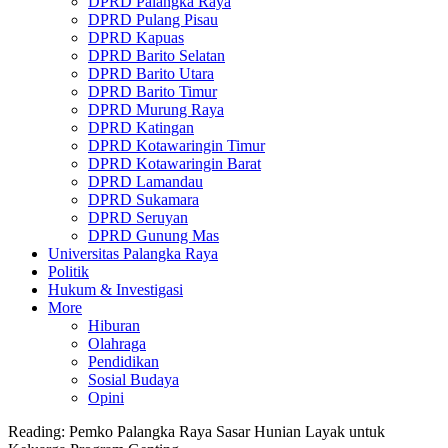
DPRD Palangka Raya
DPRD Pulang Pisau
DPRD Kapuas
DPRD Barito Selatan
DPRD Barito Utara
DPRD Barito Timur
DPRD Murung Raya
DPRD Katingan
DPRD Kotawaringin Timur
DPRD Kotawaringin Barat
DPRD Lamandau
DPRD Sukamara
DPRD Seruyan
DPRD Gunung Mas
Universitas Palangka Raya
Politik
Hukum & Investigasi
More
Hiburan
Olahraga
Pendidikan
Sosial Budaya
Opini
Reading:
Pemko Palangka Raya Sasar Hunian Layak untuk