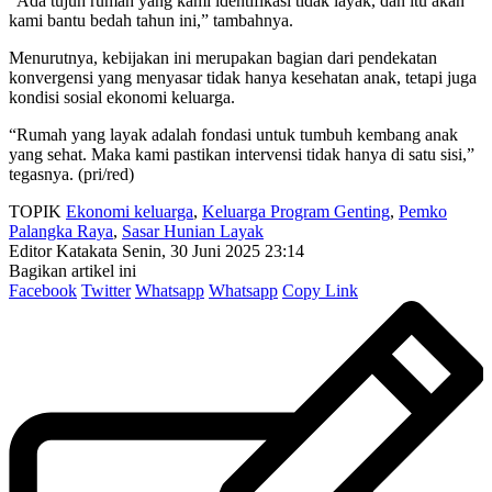
“Ada tujuh rumah yang kami identifikasi tidak layak, dan itu akan
kami bantu bedah tahun ini,” tambahnya.
Menurutnya, kebijakan ini merupakan bagian dari pendekatan
konvergensi yang menyasar tidak hanya kesehatan anak, tetapi juga
kondisi sosial ekonomi keluarga.
“Rumah yang layak adalah fondasi untuk tumbuh kembang anak
yang sehat. Maka kami pastikan intervensi tidak hanya di satu sisi,”
tegasnya. (pri/red)
TOPIK
Ekonomi keluarga
,
Keluarga Program Genting
,
Pemko
Palangka Raya
,
Sasar Hunian Layak
Editor Katakata
Senin, 30 Juni 2025 23:14
Bagikan artikel ini
Facebook
Twitter
Whatsapp
Whatsapp
Copy Link