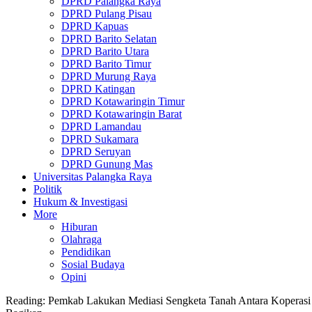
DPRD Palangka Raya
DPRD Pulang Pisau
DPRD Kapuas
DPRD Barito Selatan
DPRD Barito Utara
DPRD Barito Timur
DPRD Murung Raya
DPRD Katingan
DPRD Kotawaringin Timur
DPRD Kotawaringin Barat
DPRD Lamandau
DPRD Sukamara
DPRD Seruyan
DPRD Gunung Mas
Universitas Palangka Raya
Politik
Hukum & Investigasi
More
Hiburan
Olahraga
Pendidikan
Sosial Budaya
Opini
Reading:
Pemkab Lakukan Mediasi Sengketa Tanah Antara Koperas