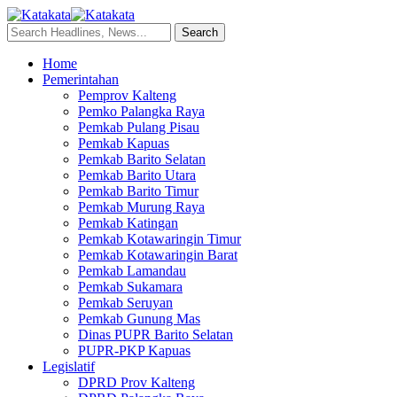
Home
Pemerintahan
Pemprov Kalteng
Pemko Palangka Raya
Pemkab Pulang Pisau
Pemkab Kapuas
Pemkab Barito Selatan
Pemkab Barito Utara
Pemkab Barito Timur
Pemkab Murung Raya
Pemkab Katingan
Pemkab Kotawaringin Timur
Pemkab Kotawaringin Barat
Pemkab Lamandau
Pemkab Sukamara
Pemkab Seruyan
Pemkab Gunung Mas
Dinas PUPR Barito Selatan
PUPR-PKP Kapuas
Legislatif
DPRD Prov Kalteng