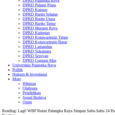
DPRD Palangka Raya
DPRD Pulang Pisau
DPRD Kapuas
DPRD Barito Selatan
DPRD Barito Utara
DPRD Barito Timur
DPRD Murung Raya
DPRD Katingan
DPRD Kotawaringin Timur
DPRD Kotawaringin Barat
DPRD Lamandau
DPRD Sukamara
DPRD Seruyan
DPRD Gunung Mas
Universitas Palangka Raya
Politik
Hukum & Investigasi
More
Hiburan
Olahraga
Pendidikan
Sosial Budaya
Opini
Reading:
Lagi! WBP Rutan Palangka Raya Simpan Sabu-Sabu 24 Pa