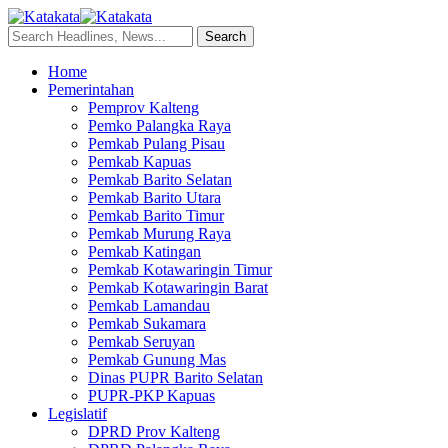
Home
Pemerintahan
Pemprov Kalteng
Pemko Palangka Raya
Pemkab Pulang Pisau
Pemkab Kapuas
Pemkab Barito Selatan
Pemkab Barito Utara
Pemkab Barito Timur
Pemkab Murung Raya
Pemkab Katingan
Pemkab Kotawaringin Timur
Pemkab Kotawaringin Barat
Pemkab Lamandau
Pemkab Sukamara
Pemkab Seruyan
Pemkab Gunung Mas
Dinas PUPR Barito Selatan
PUPR-PKP Kapuas
Legislatif
DPRD Prov Kalteng