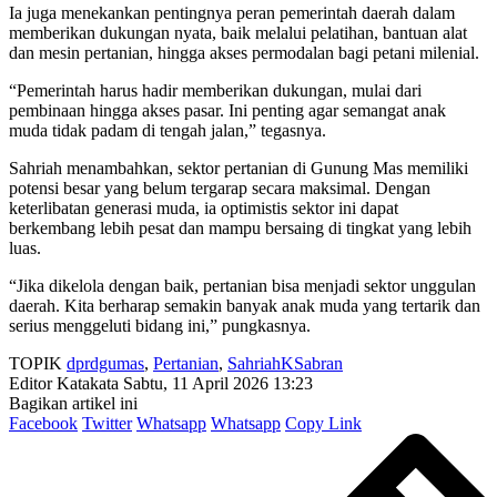
Ia juga menekankan pentingnya peran pemerintah daerah dalam
memberikan dukungan nyata, baik melalui pelatihan, bantuan alat
dan mesin pertanian, hingga akses permodalan bagi petani milenial.
“Pemerintah harus hadir memberikan dukungan, mulai dari
pembinaan hingga akses pasar. Ini penting agar semangat anak
muda tidak padam di tengah jalan,” tegasnya.
Sahriah menambahkan, sektor pertanian di Gunung Mas memiliki
potensi besar yang belum tergarap secara maksimal. Dengan
keterlibatan generasi muda, ia optimistis sektor ini dapat
berkembang lebih pesat dan mampu bersaing di tingkat yang lebih
luas.
“Jika dikelola dengan baik, pertanian bisa menjadi sektor unggulan
daerah. Kita berharap semakin banyak anak muda yang tertarik dan
serius menggeluti bidang ini,” pungkasnya.
TOPIK
dprdgumas
,
Pertanian
,
SahriahKSabran
Editor Katakata
Sabtu, 11 April 2026 13:23
Bagikan artikel ini
Facebook
Twitter
Whatsapp
Whatsapp
Copy Link