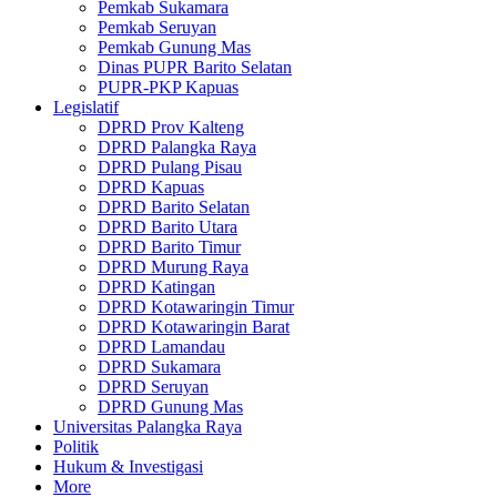
Pemkab Sukamara
Pemkab Seruyan
Pemkab Gunung Mas
Dinas PUPR Barito Selatan
PUPR-PKP Kapuas
Legislatif
DPRD Prov Kalteng
DPRD Palangka Raya
DPRD Pulang Pisau
DPRD Kapuas
DPRD Barito Selatan
DPRD Barito Utara
DPRD Barito Timur
DPRD Murung Raya
DPRD Katingan
DPRD Kotawaringin Timur
DPRD Kotawaringin Barat
DPRD Lamandau
DPRD Sukamara
DPRD Seruyan
DPRD Gunung Mas
Universitas Palangka Raya
Politik
Hukum & Investigasi
More