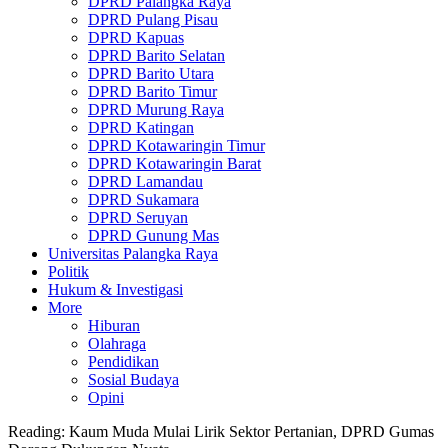
DPRD Palangka Raya
DPRD Pulang Pisau
DPRD Kapuas
DPRD Barito Selatan
DPRD Barito Utara
DPRD Barito Timur
DPRD Murung Raya
DPRD Katingan
DPRD Kotawaringin Timur
DPRD Kotawaringin Barat
DPRD Lamandau
DPRD Sukamara
DPRD Seruyan
DPRD Gunung Mas
Universitas Palangka Raya
Politik
Hukum & Investigasi
More
Hiburan
Olahraga
Pendidikan
Sosial Budaya
Opini
Reading:
Kaum Muda Mulai Lirik Sektor Pertanian, DPRD Gumas