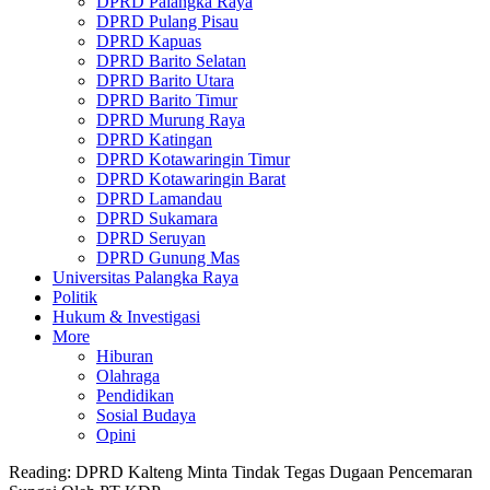
DPRD Palangka Raya
DPRD Pulang Pisau
DPRD Kapuas
DPRD Barito Selatan
DPRD Barito Utara
DPRD Barito Timur
DPRD Murung Raya
DPRD Katingan
DPRD Kotawaringin Timur
DPRD Kotawaringin Barat
DPRD Lamandau
DPRD Sukamara
DPRD Seruyan
DPRD Gunung Mas
Universitas Palangka Raya
Politik
Hukum & Investigasi
More
Hiburan
Olahraga
Pendidikan
Sosial Budaya
Opini
Reading:
DPRD Kalteng Minta Tindak Tegas Dugaan Pencemaran