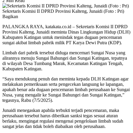
2 Min Read
Sekretaris Komisi II DPRD Provinsi Kalteng, Junaidi (Foto : Pri)
Bagikan
PALANGKA RAYA, katakata.co.id – Sekretaris Komisi II DPRD
Provinsi Kalteng, Junaidi meminta Dinas Lingkungan Hidup (DLH)
Kabupaten Katingan untuk menindak tegas dugaan pencemaran
sungai akibat limbah pabrik milik PT Karya Dewi Putra (KDP).
Limbah dari pabrik tersebut diduga mencemari Sungai Nusa yang
alirannya menuju Sungai Bahungei dan Sungai Katingan, tepatnya
di wilayah Desa Tumbang Marak, Kecamatan Katingan Tengah,
Kabupaten Katingan.
“Saya mendukung penuh dan meminta kepada DLH Katingan agar
melakukan pemeriksaan serta pengecekan langsung ke lapangan,
apakah benar ada dugaan pencemaran limbah perusahaan ke Sungai
Nusa, yang mengalir ke Sungai Bahungei dan Sungai Katingan,”
tegasnya, Rabu (7/5/2025).
Junaidi menegaskan apabila terbukti terjadi pencemaran, maka
perusahaan tersebut harus diberikan sanksi tegas sesuai aturan
berlaku, mengingat regulasi mengenai pengelolaan limbah sudah
sangat jelas dan tidak boleh diabaikan oleh perusahaan.