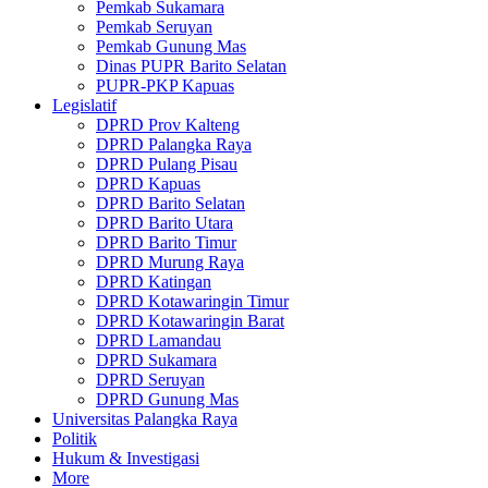
Pemkab Sukamara
Pemkab Seruyan
Pemkab Gunung Mas
Dinas PUPR Barito Selatan
PUPR-PKP Kapuas
Legislatif
DPRD Prov Kalteng
DPRD Palangka Raya
DPRD Pulang Pisau
DPRD Kapuas
DPRD Barito Selatan
DPRD Barito Utara
DPRD Barito Timur
DPRD Murung Raya
DPRD Katingan
DPRD Kotawaringin Timur
DPRD Kotawaringin Barat
DPRD Lamandau
DPRD Sukamara
DPRD Seruyan
DPRD Gunung Mas
Universitas Palangka Raya
Politik
Hukum & Investigasi
More