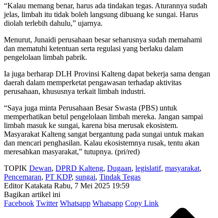
“Kalau memang benar, harus ada tindakan tegas. Aturannya sudah
jelas, limbah itu tidak boleh langsung dibuang ke sungai. Harus
diolah terlebih dahulu,” ujarnya.
Menurut, Junaidi perusahaan besar seharusnya sudah memahami
dan mematuhi ketentuan serta regulasi yang berlaku dalam
pengelolaan limbah pabrik.
Ia juga berharap DLH Provinsi Kalteng dapat bekerja sama dengan
daerah dalam memperketat pengawasan terhadap aktivitas
perusahaan, khususnya terkait limbah industri.
“Saya juga minta Perusahaan Besar Swasta (PBS) untuk
memperhatikan betul pengelolaan limbah mereka. Jangan sampai
limbah masuk ke sungai, karena bisa merusak ekosistem.
Masyarakat Kalteng sangat bergantung pada sungai untuk makan
dan mencari penghasilan. Kalau ekosistemnya rusak, tentu akan
meresahkan masyarakat,” tutupnya. (pri/red)
TOPIK
Dewan
,
DPRD Kalteng
,
Dugaan
,
legislatif
,
masyarakat
,
Pencemaran
,
PT KDP
,
sungai
,
Tindak Tegas
Editor Katakata
Rabu, 7 Mei 2025 19:59
Bagikan artikel ini
Facebook
Twitter
Whatsapp
Whatsapp
Copy Link