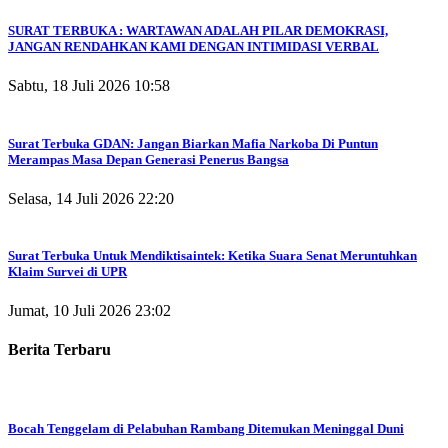
SURAT TERBUKA : WARTAWAN ADALAH PILAR DEMOKRASI,
JANGAN RENDAHKAN KAMI DENGAN INTIMIDASI VERBAL
Sabtu, 18 Juli 2026 10:58
Surat Terbuka GDAN: Jangan Biarkan Mafia Narkoba Di Puntun
Merampas Masa Depan Generasi Penerus Bangsa
Selasa, 14 Juli 2026 22:20
Surat Terbuka Untuk Mendiktisaintek: Ketika Suara Senat Meruntuhkan
Klaim Survei di UPR
Jumat, 10 Juli 2026 23:02
Berita Terbaru
Bocah Tenggelam di Pelabuhan Rambang Ditemukan Meninggal Duni