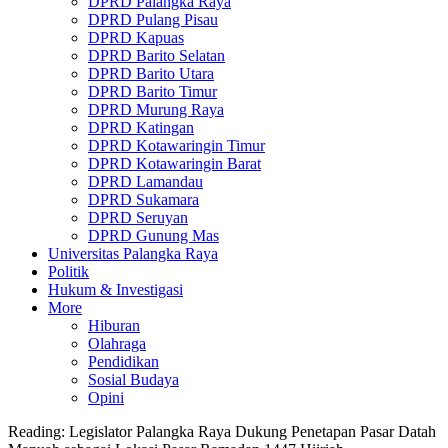
DPRD Palangka Raya
DPRD Pulang Pisau
DPRD Kapuas
DPRD Barito Selatan
DPRD Barito Utara
DPRD Barito Timur
DPRD Murung Raya
DPRD Katingan
DPRD Kotawaringin Timur
DPRD Kotawaringin Barat
DPRD Lamandau
DPRD Sukamara
DPRD Seruyan
DPRD Gunung Mas
Universitas Palangka Raya
Politik
Hukum & Investigasi
More
Hiburan
Olahraga
Pendidikan
Sosial Budaya
Opini
Reading:
Legislator Palangka Raya Dukung Penetapan Pasar Datah