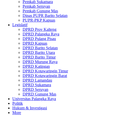
Pemkab Sukamara
Pemkab Seruyan
Pemkab Gunung Mas
Dinas PUPR Barito Selatan
PUPR-PKP Kapuas
Legislatif
DPRD Prov Kalteng
DPRD Palangka Raya
DPRD Pulang Pisau
DPRD Kapuas
DPRD Barito Selatan
DPRD Barito Utara
DPRD Barito Timur
DPRD Murung Raya
DPRD Katingan
DPRD Kotawaringin Timur
DPRD Kotawaringin Barat
DPRD Lamandau
DPRD Sukamara
DPRD Seruyan
DPRD Gunung Mas
Universitas Palangka Raya
Politik
Hukum & Investigasi
More