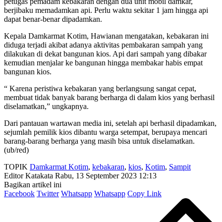
petugas pemadam kebakaran dengan dua unit mobil damkar,
berjibaku memadamkan api. Perlu waktu sekitar 1 jam hingga api
dapat benar-benar dipadamkan.
Kepala Damkarmat Kotim, Hawianan mengatakan, kebakaran ini
diduga terjadi akibat adanya aktivitas pembakaran sampah yang
dilakukan di dekat bangunan kios. Api dari sampah yang dibakar
kemudian menjalar ke bangunan hingga membakar habis empat
bangunan kios.
“ Karena peristiwa kebakaran yang berlangsung sangat cepat,
membuat tidak banyak barang berharga di dalam kios yang berhasil
diselamatkan,” ungkapnya.
Dari pantauan wartawan media ini, setelah api berhasil dipadamkan,
sejumlah pemilik kios dibantu warga setempat, berupaya mencari
barang-barang berharga yang masih bisa untuk diselamatkan.
(ub/red)
TOPIK
Damkarmat Kotim
,
kebakaran
,
kios
,
Kotim
,
Sampit
Editor Katakata
Rabu, 13 September 2023 12:13
Bagikan artikel ini
Facebook
Twitter
Whatsapp
Whatsapp
Copy Link