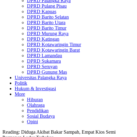
DPRD Palangka Raya
DPRD Pulang Pisau
DPRD Kapuas
DPRD Barito Selatan
DPRD Barito Utara
DPRD Barito Timur
DPRD Murung Raya
DPRD Katingan
DPRD Kotawaringin Timur
DPRD Kotawaringin Barat
DPRD Lamandau
DPRD Sukamara
DPRD Seruyan
DPRD Gunung Mas
Universitas Palangka Raya
Politik
Hukum & Investigasi
More
Hiburan
Olahraga
Pendidikan
Sosial Budaya
Opini
Reading:
Diduga Akibat Bakar Sampah, Empat Kios Semi