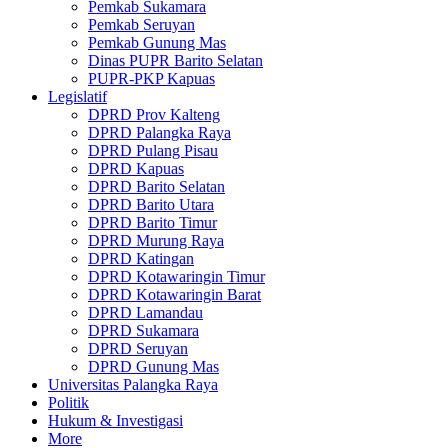
Pemkab Sukamara
Pemkab Seruyan
Pemkab Gunung Mas
Dinas PUPR Barito Selatan
PUPR-PKP Kapuas
Legislatif
DPRD Prov Kalteng
DPRD Palangka Raya
DPRD Pulang Pisau
DPRD Kapuas
DPRD Barito Selatan
DPRD Barito Utara
DPRD Barito Timur
DPRD Murung Raya
DPRD Katingan
DPRD Kotawaringin Timur
DPRD Kotawaringin Barat
DPRD Lamandau
DPRD Sukamara
DPRD Seruyan
DPRD Gunung Mas
Universitas Palangka Raya
Politik
Hukum & Investigasi
More