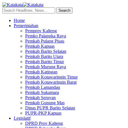
Home
Pemerintahan
Pemprov Kalteng
Pemko Palangka Raya
Pemkab Pulang Pisau
Pemkab Kapuas
Pemkab Barito Selatan
Pemkab Barito Utara
Pemkab Barito Timur
Pemkab Murung Raya
Pemkab Katingan
Pemkab Kotawaringin Timur
Pemkab Kotawaringin Barat
Pemkab Lamandau
Pemkab Sukamara
Pemkab Seruyan
Pemkab Gunung Mas
Dinas PUPR Barito Selatan
PUPR-PKP Kapuas
Legislatif
DPRD Prov Kalteng