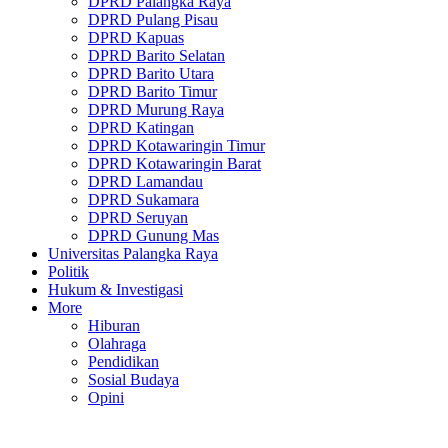
DPRD Palangka Raya
DPRD Pulang Pisau
DPRD Kapuas
DPRD Barito Selatan
DPRD Barito Utara
DPRD Barito Timur
DPRD Murung Raya
DPRD Katingan
DPRD Kotawaringin Timur
DPRD Kotawaringin Barat
DPRD Lamandau
DPRD Sukamara
DPRD Seruyan
DPRD Gunung Mas
Universitas Palangka Raya
Politik
Hukum & Investigasi
More
Hiburan
Olahraga
Pendidikan
Sosial Budaya
Opini