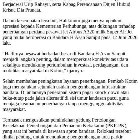
Berjadwal Urip Rahayu, serta Kabag Perencanaan Ditjen Hubud
Krisna Dia Pranata.
Dalam kesempatan tersebut, Halikinnor juga menyampaikan
apresiasi kepada Kementerian Perhubunga, atas dukungan terhadap
penerbangan perdana pesawat jet Airbus A320 milik Super Air Jet
yang mulai beroperasi di Bandara H Asan Sampit pada 12 Juni 2026
lalu.
“Hadirnya pesawat berbadan besar di Bandara H Asan Sampit
menjadi langkah penting, dalam memperkuat konektivitas udara
sekaligus mendukung pertumbuhan investasi, perdagangan, dan
mobilitas masyarakat di Kotim,” ujarnya.
Selain membahas peningkatan layanan penerbangan, Pemkab Kotim
juga mengajukan sejumlah usulan pengembangan infrastruktur
bandara. Di antaranya penerapan sistem pagar knock-down atau
buka-tutup pada jalan alternatif di sisi timur landasan pacu, guna
menjaga keamanan penerbangan tanpa mengganggu aktivitas
masyarakat.
Termasuk mengusulkan pemindahan gedung Pertolongan
Kecelakaan Penerbangan dan Pemadam Kebakaran (PKP-PK),
yang saat ini berada di kawasan apron bandara. Relokasi tersebut
dinilai penting, untuk mendukung pengembangan area parkir