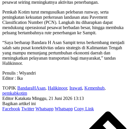
pesawat seiring meningkatnya aktivitas penerbangan.
Pemkab Kotim turut mengusulkan pelebaran runway, serta
peningkatan kekuatan perkerasan landasan atau Pavement
Classification Number (PCN). Langkah itu diharapkan dapat
mendukung operasional pesawat berbadan besar, hingga membuka
peluang bertambahnya rute penerbangan ke Sampit.
“Saya berharap Bandara H Asan Sampit terus berkembang menjadi
salah satu pusat konektivitas udara strategis di Kalimantan Tengah
yang mampu menunjang pertumbuhan ekonomi daerah dan
meningkatkan pelayanan transportasi bagi masyarakat,” tandas
Halikinnor.
Penulis : Wiyandri
Editor : Ika
TOPIK
BandaraHAsan
,
Halikinoor
,
Irawati
,
Kemenhub
,
pemkabkotim
Editor Katakata
Minggu, 21 Juni 2026 13:13
Bagikan artikel ini
Facebook
Twitter
Whatsapp
Whatsapp
Copy Link