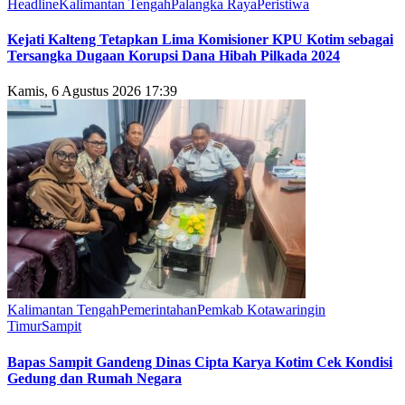
Headline
Kalimantan Tengah
Palangka Raya
Peristiwa
Kejati Kalteng Tetapkan Lima Komisioner KPU Kotim sebagai
Tersangka Dugaan Korupsi Dana Hibah Pilkada 2024
Kamis, 6 Agustus 2026 17:39
Kalimantan Tengah
Pemerintahan
Pemkab Kotawaringin
Timur
Sampit
Bapas Sampit Gandeng Dinas Cipta Karya Kotim Cek Kondisi
Gedung dan Rumah Negara