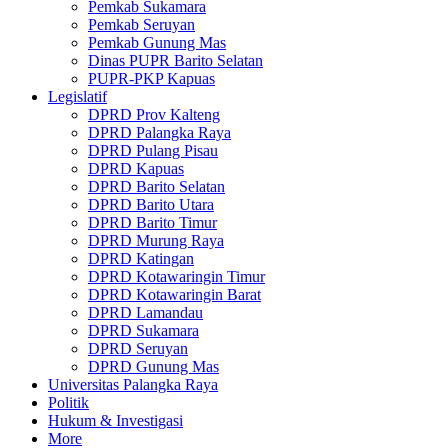
Pemkab Sukamara
Pemkab Seruyan
Pemkab Gunung Mas
Dinas PUPR Barito Selatan
PUPR-PKP Kapuas
Legislatif
DPRD Prov Kalteng
DPRD Palangka Raya
DPRD Pulang Pisau
DPRD Kapuas
DPRD Barito Selatan
DPRD Barito Utara
DPRD Barito Timur
DPRD Murung Raya
DPRD Katingan
DPRD Kotawaringin Timur
DPRD Kotawaringin Barat
DPRD Lamandau
DPRD Sukamara
DPRD Seruyan
DPRD Gunung Mas
Universitas Palangka Raya
Politik
Hukum & Investigasi
More