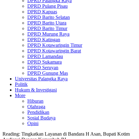
DPRD Palangka Raya
DPRD Pulang Pisau
DPRD Kapuas
DPRD Barito Selatan
DPRD Barito Utara
DPRD Barito Timur
DPRD Murung Raya
DPRD Katingan
DPRD Kotawaringin Timur
DPRD Kotawaringin Barat
DPRD Lamandau
DPRD Sukamara
DPRD Seruyan
DPRD Gunung Mas
Universitas Palangka Raya
Politik
Hukum & Investigasi
More
Hiburan
Olahraga
Pendidikan
Sosial Budaya
Opini
Reading:
Tingkatkan Layanan di Bandara H Asan, Bupati Kotim