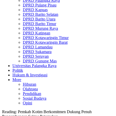
DPRD Palangka Raya
DPRD Pulang Pisau
DPRD Kapuas
DPRD Barito Selatan
DPRD Barito Utara
DPRD Barito Timur
DPRD Murung Raya
DPRD Katingan
DPRD Kotawaringin Timur
DPRD Kotawaringin Barat
DPRD Lamandau
DPRD Sukamara
DPRD Seruyan
DPRD Gunung Mas
Universitas Palangka Raya
Politik
Hukum & Investigasi
More
Hiburan
Olahraga
Pendidikan
Sosial Budaya
Opini
Reading:
Pemkab Kotim Berkomitmen Dukung Penuh