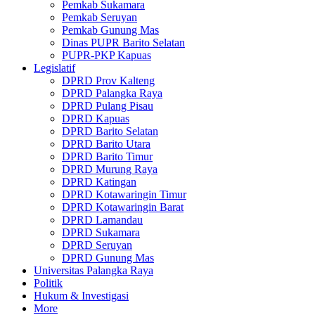
Pemkab Sukamara
Pemkab Seruyan
Pemkab Gunung Mas
Dinas PUPR Barito Selatan
PUPR-PKP Kapuas
Legislatif
DPRD Prov Kalteng
DPRD Palangka Raya
DPRD Pulang Pisau
DPRD Kapuas
DPRD Barito Selatan
DPRD Barito Utara
DPRD Barito Timur
DPRD Murung Raya
DPRD Katingan
DPRD Kotawaringin Timur
DPRD Kotawaringin Barat
DPRD Lamandau
DPRD Sukamara
DPRD Seruyan
DPRD Gunung Mas
Universitas Palangka Raya
Politik
Hukum & Investigasi
More