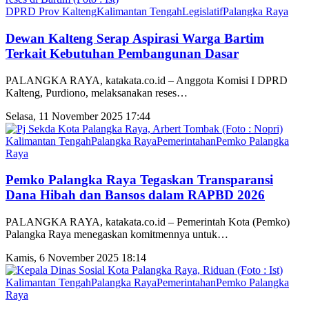
DPRD Prov Kalteng
Kalimantan Tengah
Legislatif
Palangka Raya
Dewan Kalteng Serap Aspirasi Warga Bartim
Terkait Kebutuhan Pembangunan Dasar
PALANGKA RAYA, katakata.co.id – Anggota Komisi I DPRD
Kalteng, Purdiono, melaksanakan reses
…
Selasa, 11 November 2025 17:44
Kalimantan Tengah
Palangka Raya
Pemerintahan
Pemko Palangka
Raya
Pemko Palangka Raya Tegaskan Transparansi
Dana Hibah dan Bansos dalam RAPBD 2026
PALANGKA RAYA, katakata.co.id – Pemerintah Kota (Pemko)
Palangka Raya menegaskan komitmennya untuk
…
Kamis, 6 November 2025 18:14
Kalimantan Tengah
Palangka Raya
Pemerintahan
Pemko Palangka
Raya