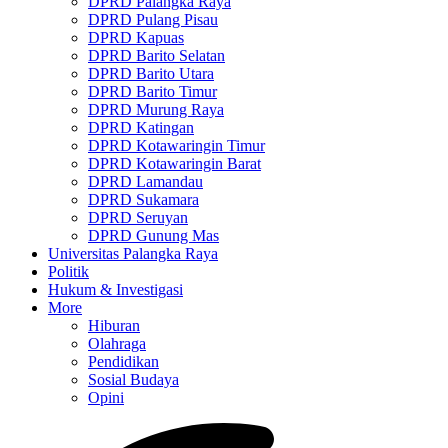
DPRD Palangka Raya
DPRD Pulang Pisau
DPRD Kapuas
DPRD Barito Selatan
DPRD Barito Utara
DPRD Barito Timur
DPRD Murung Raya
DPRD Katingan
DPRD Kotawaringin Timur
DPRD Kotawaringin Barat
DPRD Lamandau
DPRD Sukamara
DPRD Seruyan
DPRD Gunung Mas
Universitas Palangka Raya
Politik
Hukum & Investigasi
More
Hiburan
Olahraga
Pendidikan
Sosial Budaya
Opini