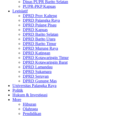
Dinas PUPR Barito Selatan
PUPR-PKP Kapuas
Legislatif
DPRD Prov Kalteng
DPRD Palangka Raya
DPRD Pulang Pisau
DPRD Kapuas
DPRD Barito Selatan
DPRD Barito Utara
DPRD Barito Timur
DPRD Murung Raya
DPRD Katingan
DPRD Kotawaringin Timur
DPRD Kotawaringin Barat
DPRD Lamandau
DPRD Sukamara
DPRD Seruyan
DPRD Gunung Mas
Universitas Palangka Raya
Politik
Hukum & Investigasi
More
Hiburan
Olahraga
Pendidikan