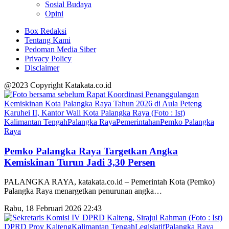
Sosial Budaya
Opini
Box Redaksi
Tentang Kami
Pedoman Media Siber
Privacy Policy
Disclaimer
@2023 Copyright Katakata.co.id
Kalimantan Tengah
Palangka Raya
Pemerintahan
Pemko Palangka
Raya
Pemko Palangka Raya Targetkan Angka
Kemiskinan Turun Jadi 3,30 Persen
PALANGKA RAYA, katakata.co.id – Pemerintah Kota (Pemko)
Palangka Raya menargetkan penurunan angka
…
Rabu, 18 Februari 2026 22:43
DPRD Prov Kalteng
Kalimantan Tengah
Legislatif
Palangka Raya