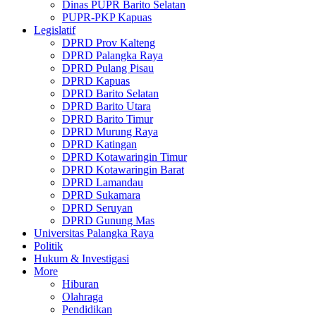
Dinas PUPR Barito Selatan
PUPR-PKP Kapuas
Legislatif
DPRD Prov Kalteng
DPRD Palangka Raya
DPRD Pulang Pisau
DPRD Kapuas
DPRD Barito Selatan
DPRD Barito Utara
DPRD Barito Timur
DPRD Murung Raya
DPRD Katingan
DPRD Kotawaringin Timur
DPRD Kotawaringin Barat
DPRD Lamandau
DPRD Sukamara
DPRD Seruyan
DPRD Gunung Mas
Universitas Palangka Raya
Politik
Hukum & Investigasi
More
Hiburan
Olahraga
Pendidikan