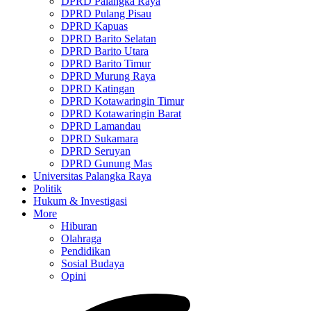
DPRD Palangka Raya
DPRD Pulang Pisau
DPRD Kapuas
DPRD Barito Selatan
DPRD Barito Utara
DPRD Barito Timur
DPRD Murung Raya
DPRD Katingan
DPRD Kotawaringin Timur
DPRD Kotawaringin Barat
DPRD Lamandau
DPRD Sukamara
DPRD Seruyan
DPRD Gunung Mas
Universitas Palangka Raya
Politik
Hukum & Investigasi
More
Hiburan
Olahraga
Pendidikan
Sosial Budaya
Opini