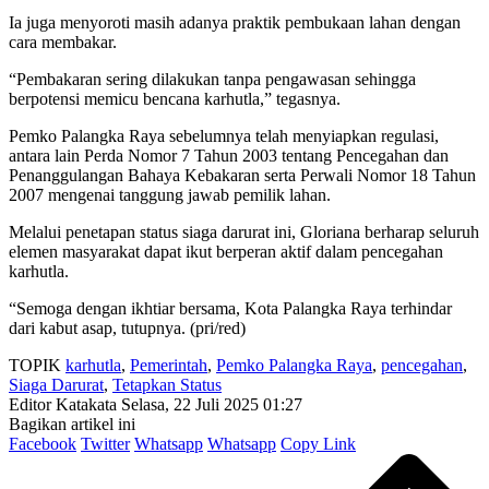
Ia juga menyoroti masih adanya praktik pembukaan lahan dengan
cara membakar.
“Pembakaran sering dilakukan tanpa pengawasan sehingga
berpotensi memicu bencana karhutla,” tegasnya.
Pemko Palangka Raya sebelumnya telah menyiapkan regulasi,
antara lain Perda Nomor 7 Tahun 2003 tentang Pencegahan dan
Penanggulangan Bahaya Kebakaran serta Perwali Nomor 18 Tahun
2007 mengenai tanggung jawab pemilik lahan.
Melalui penetapan status siaga darurat ini, Gloriana berharap seluruh
elemen masyarakat dapat ikut berperan aktif dalam pencegahan
karhutla.
“Semoga dengan ikhtiar bersama, Kota Palangka Raya terhindar
dari kabut asap, tutupnya. (pri/red)
TOPIK
karhutla
,
Pemerintah
,
Pemko Palangka Raya
,
pencegahan
,
Siaga Darurat
,
Tetapkan Status
Editor Katakata
Selasa, 22 Juli 2025 01:27
Bagikan artikel ini
Facebook
Twitter
Whatsapp
Whatsapp
Copy Link