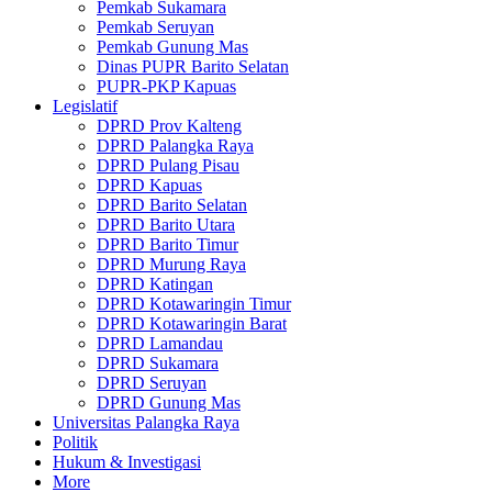
Pemkab Sukamara
Pemkab Seruyan
Pemkab Gunung Mas
Dinas PUPR Barito Selatan
PUPR-PKP Kapuas
Legislatif
DPRD Prov Kalteng
DPRD Palangka Raya
DPRD Pulang Pisau
DPRD Kapuas
DPRD Barito Selatan
DPRD Barito Utara
DPRD Barito Timur
DPRD Murung Raya
DPRD Katingan
DPRD Kotawaringin Timur
DPRD Kotawaringin Barat
DPRD Lamandau
DPRD Sukamara
DPRD Seruyan
DPRD Gunung Mas
Universitas Palangka Raya
Politik
Hukum & Investigasi
More