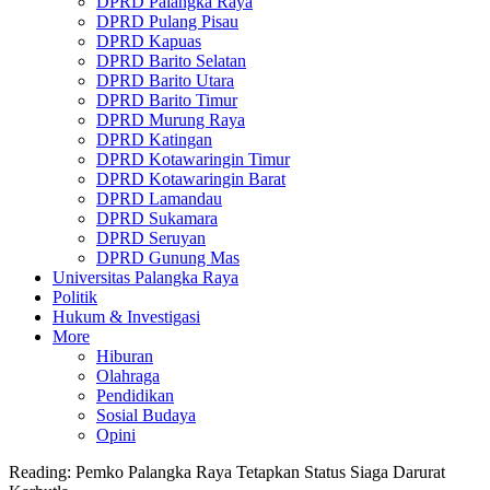
DPRD Palangka Raya
DPRD Pulang Pisau
DPRD Kapuas
DPRD Barito Selatan
DPRD Barito Utara
DPRD Barito Timur
DPRD Murung Raya
DPRD Katingan
DPRD Kotawaringin Timur
DPRD Kotawaringin Barat
DPRD Lamandau
DPRD Sukamara
DPRD Seruyan
DPRD Gunung Mas
Universitas Palangka Raya
Politik
Hukum & Investigasi
More
Hiburan
Olahraga
Pendidikan
Sosial Budaya
Opini
Reading:
Pemko Palangka Raya Tetapkan Status Siaga Darurat