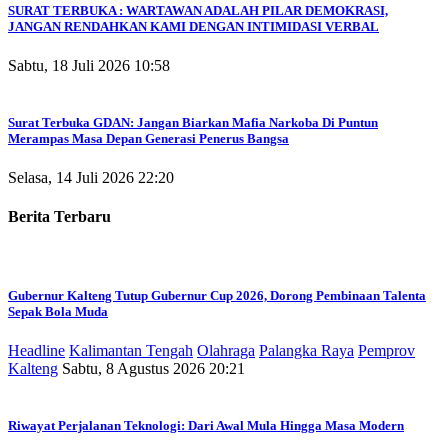
SURAT TERBUKA : WARTAWAN ADALAH PILAR DEMOKRASI,
JANGAN RENDAHKAN KAMI DENGAN INTIMIDASI VERBAL
Sabtu, 18 Juli 2026 10:58
Surat Terbuka GDAN: Jangan Biarkan Mafia Narkoba Di Puntun
Merampas Masa Depan Generasi Penerus Bangsa
Selasa, 14 Juli 2026 22:20
Berita Terbaru
Gubernur Kalteng Tutup Gubernur Cup 2026, Dorong Pembinaan Talenta
Sepak Bola Muda
Headline
Kalimantan Tengah
Olahraga
Palangka Raya
Pemprov
Kalteng
Sabtu, 8 Agustus 2026 20:21
Riwayat Perjalanan Teknologi: Dari Awal Mula Hingga Masa Modern