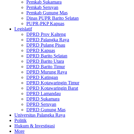
Pemkab Sukamara
Pemkab Seruyan
Pemkab Gunung Mas
Dinas PUPR Barito Selatan
PUPR-PKP Kapuas
Legislatif
DPRD Prov Kalteng
DPRD Palangka Raya
DPRD Pulang Pisau
DPRD Kapuas
DPRD Barito Selatan
DPRD Barito Utara
DPRD Barito Timur
DPRD Murung Raya
DPRD Katingan
DPRD Kotawaringin Timur
DPRD Kotawaringin Barat
DPRD Lamandau
DPRD Sukamara
DPRD Seruyan
DPRD Gunung Mas
Universitas Palangka Raya
Politik
Hukum & Investigasi
More