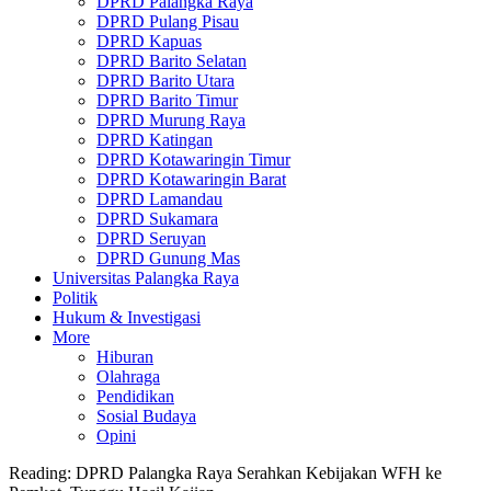
DPRD Palangka Raya
DPRD Pulang Pisau
DPRD Kapuas
DPRD Barito Selatan
DPRD Barito Utara
DPRD Barito Timur
DPRD Murung Raya
DPRD Katingan
DPRD Kotawaringin Timur
DPRD Kotawaringin Barat
DPRD Lamandau
DPRD Sukamara
DPRD Seruyan
DPRD Gunung Mas
Universitas Palangka Raya
Politik
Hukum & Investigasi
More
Hiburan
Olahraga
Pendidikan
Sosial Budaya
Opini
Reading:
DPRD Palangka Raya Serahkan Kebijakan WFH ke