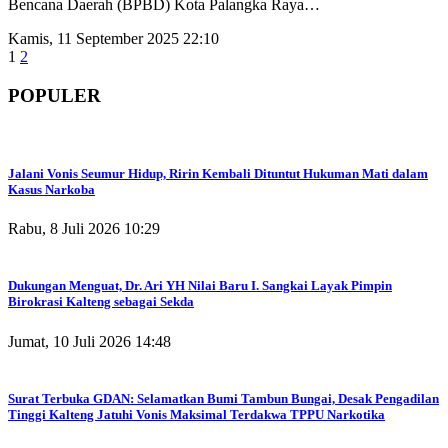
Bencana Daerah (BPBD) Kota Palangka Raya
…
Kamis, 11 September 2025 22:10
1
2
POPULER
Jalani Vonis Seumur Hidup, Ririn Kembali Dituntut Hukuman Mati dalam
Kasus Narkoba
Rabu, 8 Juli 2026 10:29
Dukungan Menguat, Dr. Ari YH Nilai Baru I. Sangkai Layak Pimpin
Birokrasi Kalteng sebagai Sekda
Jumat, 10 Juli 2026 14:48
Surat Terbuka GDAN: Selamatkan Bumi Tambun Bungai, Desak Pengadilan
Tinggi Kalteng Jatuhi Vonis Maksimal Terdakwa TPPU Narkotika