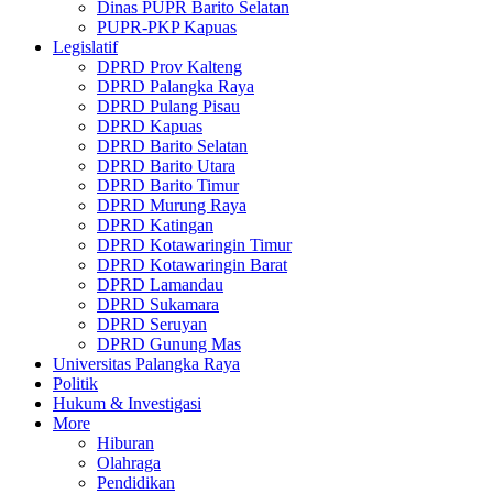
Dinas PUPR Barito Selatan
PUPR-PKP Kapuas
Legislatif
DPRD Prov Kalteng
DPRD Palangka Raya
DPRD Pulang Pisau
DPRD Kapuas
DPRD Barito Selatan
DPRD Barito Utara
DPRD Barito Timur
DPRD Murung Raya
DPRD Katingan
DPRD Kotawaringin Timur
DPRD Kotawaringin Barat
DPRD Lamandau
DPRD Sukamara
DPRD Seruyan
DPRD Gunung Mas
Universitas Palangka Raya
Politik
Hukum & Investigasi
More
Hiburan
Olahraga
Pendidikan