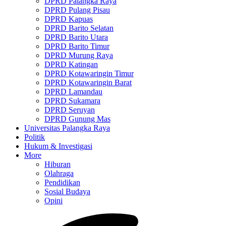
DPRD Palangka Raya
DPRD Pulang Pisau
DPRD Kapuas
DPRD Barito Selatan
DPRD Barito Utara
DPRD Barito Timur
DPRD Murung Raya
DPRD Katingan
DPRD Kotawaringin Timur
DPRD Kotawaringin Barat
DPRD Lamandau
DPRD Sukamara
DPRD Seruyan
DPRD Gunung Mas
Universitas Palangka Raya
Politik
Hukum & Investigasi
More
Hiburan
Olahraga
Pendidikan
Sosial Budaya
Opini