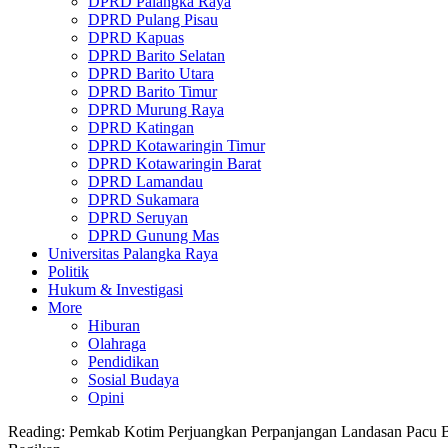
DPRD Palangka Raya
DPRD Pulang Pisau
DPRD Kapuas
DPRD Barito Selatan
DPRD Barito Utara
DPRD Barito Timur
DPRD Murung Raya
DPRD Katingan
DPRD Kotawaringin Timur
DPRD Kotawaringin Barat
DPRD Lamandau
DPRD Sukamara
DPRD Seruyan
DPRD Gunung Mas
Universitas Palangka Raya
Politik
Hukum & Investigasi
More
Hiburan
Olahraga
Pendidikan
Sosial Budaya
Opini
Reading:
Pemkab Kotim Perjuangkan Perpanjangan Landasan Pacu B