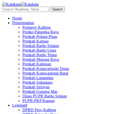
Home
Pemerintahan
Pemprov Kalteng
Pemko Palangka Raya
Pemkab Pulang Pisau
Pemkab Kapuas
Pemkab Barito Selatan
Pemkab Barito Utara
Pemkab Barito Timur
Pemkab Murung Raya
Pemkab Katingan
Pemkab Kotawaringin Timur
Pemkab Kotawaringin Barat
Pemkab Lamandau
Pemkab Sukamara
Pemkab Seruyan
Pemkab Gunung Mas
Dinas PUPR Barito Selatan
PUPR-PKP Kapuas
Legislatif
DPRD Prov Kalteng