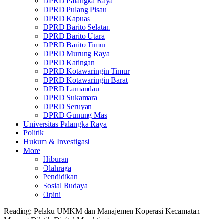
DPRD Palangka Raya
DPRD Pulang Pisau
DPRD Kapuas
DPRD Barito Selatan
DPRD Barito Utara
DPRD Barito Timur
DPRD Murung Raya
DPRD Katingan
DPRD Kotawaringin Timur
DPRD Kotawaringin Barat
DPRD Lamandau
DPRD Sukamara
DPRD Seruyan
DPRD Gunung Mas
Universitas Palangka Raya
Politik
Hukum & Investigasi
More
Hiburan
Olahraga
Pendidikan
Sosial Budaya
Opini
Reading:
Pelaku UMKM dan Manajemen Koperasi Kecamatan