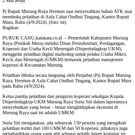
2 Min Read
Pj Bupati Murung Raya Hermon saat menyerahkan bahan ATK usai
membuka pelatihan di Aula Cahai Ondhui Tingang, Kantor Bupati
Mura, Rabu (4/9/2024). (foto: ist)
Bagikan
PURUK CAHU,katakata.co.id – Pemerintah Kabupaten Murung
Raya (Pemkab Mura) melalui Dinas Perindustrian, Perdagangan,
Koperasi dan Usaha Kecil Menengah (Disperindagkop UKM),
menggelar pelatihan digital marketing untuk pelaku Usaha Mikro,
Kecil, dan Menengah (UMKM) termasuk pelatihan manajemen
koperasi di Kecamatan Murung.
Pelatihan dibuka secara langsung oleh Penjabat (Pj) Bupati Murung
Raya, Hermon di Aula Cahai Ondhui Tingang, Kantor Bupati Mura
pada Rabu (4/9/2024).
Ketua panitia pelatihan dan pengurus koperasi sekaligus Kepala
Disperindagkop UKM Murung Raya Suria Siri dalam laporannya
menyebutkan yang benar – benar menghidupkan ekonomi di
Murung Raya saat ini adalah UMKM.
Suria Siri mengatakan, ada sebanyak 150 peserta yang mengikuti
pelatihan terdiri dari 100 UMKM dan 50 Koperasi, pihaknya juga
menghadirkan orang yang ahli sebagai pelatih dalam kegiatan ini.