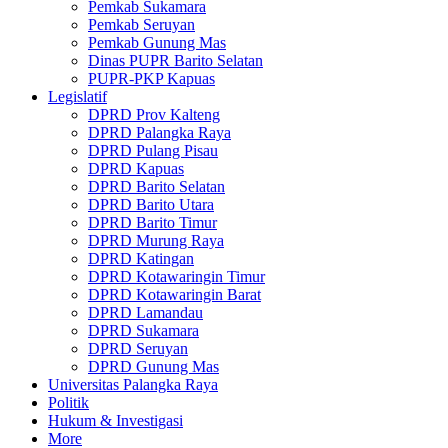
Pemkab Sukamara
Pemkab Seruyan
Pemkab Gunung Mas
Dinas PUPR Barito Selatan
PUPR-PKP Kapuas
Legislatif
DPRD Prov Kalteng
DPRD Palangka Raya
DPRD Pulang Pisau
DPRD Kapuas
DPRD Barito Selatan
DPRD Barito Utara
DPRD Barito Timur
DPRD Murung Raya
DPRD Katingan
DPRD Kotawaringin Timur
DPRD Kotawaringin Barat
DPRD Lamandau
DPRD Sukamara
DPRD Seruyan
DPRD Gunung Mas
Universitas Palangka Raya
Politik
Hukum & Investigasi
More