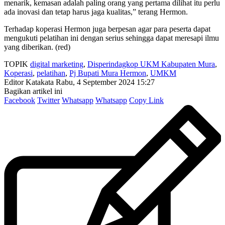
menarik, kemasan adalah paling orang yang pertama dilihat itu perlu
ada inovasi dan tetap harus jaga kualitas,” terang Hermon.
Terhadap koperasi Hermon juga berpesan agar para peserta dapat
mengukuti pelatihan ini dengan serius sehingga dapat meresapi ilmu
yang diberikan. (red)
TOPIK
digital marketing
,
Disperindagkop UKM Kabupaten Mura
,
Koperasi
,
pelatihan
,
Pj Bupati Mura Hermon
,
UMKM
Editor Katakata
Rabu, 4 September 2024 15:27
Bagikan artikel ini
Facebook
Twitter
Whatsapp
Whatsapp
Copy Link