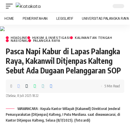
HOME
PEMERINTAHAN
LEGISLATIF
UNIVERSITAS PALANGKA RAYA
HEADLINE
HUKUM & INVESTIGASI
KALIMANTAN TENGAH
NASIONAL
PALANGKA RAYA
Pasca Napi Kabur di Lapas Palangka
Raya, Kakanwil Ditjenpas Kalteng
Sebut Ada Dugaan Pelanggaran SOP
5 Min Read
Selasa, 8 Juli 2025 18:22
WAWANCARA : Kepala Kantor Wilayah (Kakanwil) Direktorat Jenderal
Pemasyarakatan (Ditjenpas) Kalteng, I Putu Murdiana. saat diwawancarai, di
Kantor Ditjenpas Kalteng, Selasa (8/7/2025). (foto:ardi)