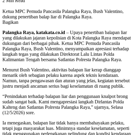
2 Min Read
Ketua MPC Pemuda Pancasila Palangka Raya, Bush Valentino,
dukung penertiban balap liar di Palangka Raya.
Bagikan
Palangka Raya, katakata.co.id
– Upaya penertiban balapan liar
yang dilakukan jajaran kepolisian di Kota Palangka Raya mendapat
dukungan dari berbagai pihak. Ketua MPC Pemuda Pancasila
Palangka Raya, Bush Valentino, menyampaikan apresiasi terhadap
langkah tegas yang dilakukan Direktorat Lalu Lintas Polda
Kalimantan Tengah bersama Satlantas Polresta Palangka Raya.
Menurut Bush Valentino, aktivitas balapan liar kerap dianggap
menarik oleh sebagian pelaku karena aspek teknis kendaraan.
Namun, tanpa pengawasan dan aturan yang jelas, kegiatan tersebut
justru menjadi ancaman serius bagi keselamatan di ruang publik.
“Penindakan terhadap balapan liar dan penggunaan knalpot brong
sudah sangat baik. Kami mengapresiasi langkah Dirlantas Polda
Kalteng dan Satlantas Polresta Palangka Raya,” ujarnya, Selasa
(12/5/2026) sore.
Ia menegaskan, balapan liar tidak hanya membahayakan pelaku,
tetapi juga masyarakat luas. Minimnya standar keselamatan, seperti
tidak menggunakan perlengkapan pelindung dan kondisi kendaraan