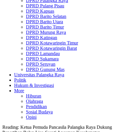
DPRD Palangka Raya
DPRD Pulang Pisau
DPRD Kapuas
DPRD Barito Selatan
DPRD Barito Utara
DPRD Barito Timur
DPRD Murung Raya
DPRD Katingan
DPRD Kotawaringin Timur
DPRD Kotawaringin Barat
DPRD Lamandau
DPRD Sukamara
DPRD Seruyan
DPRD Gunung Mas
Universitas Palangka Raya
Politik
Hukum & Investigasi
More
Hiburan
Olahraga
Pendidikan
Sosial Budaya
Opini
Reading:
Ketua Pemuda Pancasila Palangka Raya Dukung