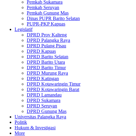
Pemkab Sukamara
Pemkab Seruyan
Pemkab Gunung Mas
Dinas PUPR Barito Selatan
PUPR-PKP Kapuas
Legislatif
DPRD Prov Kalteng
DPRD Palangka Raya
DPRD Pulang Pisau
DPRD Kapuas
DPRD Barito Selatan
DPRD Barito Utara
DPRD Barito Timur
DPRD Murung Raya
DPRD Katingan
DPRD Kotawaringin Timur
DPRD Kotawaringin Barat
DPRD Lamandau
DPRD Sukamara
DPRD Seruyan
DPRD Gunung Mas
Universitas Palangka Raya
Politik
Hukum & Investigasi
More