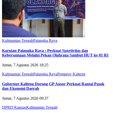
Kalimantan Tengah
Palangka Raya
Karutan Palangka Raya : Perkuat Sportivitas dan
Kebersamaan Melalui Pekan Olahraga Sambut HUT ke 81 RI
Jumat, 7 Agustus 2026 18:25
Kalimantan Tengah
Palangka Raya
Pemprov Kalteng
Gubernur Kalteng Dorong GP Ansor Perkuat Rantai Pasok
dan Ekonomi Daerah
Jumat, 7 Agustus 2026 09:37
DPRD Kapuas
Kalimantan Tengah