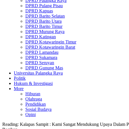
DPRD Palangka Raya
DPRD Pulang Pisau
DPRD Kapuas
DPRD Barito Selatan
DPRD Barito Utara
DPRD Barito Timur
DPRD Murung Raya
DPRD Katingan
DPRD Kotawaringin Timur
DPRD Kotawaringin Barat
DPRD Lamandau
DPRD Sukamara
DPRD Seruyan
DPRD Gunung Mas
Universitas Palangka Raya
Politik
Hukum & Investigasi
More
Hiburan
Olahraga
Pendidikan
Sosial Budaya
Opini
Reading:
Kalapas Sampit : Kami Sangat Mendukung Upaya Dalam P