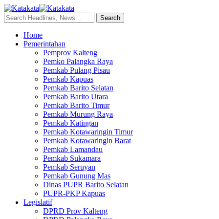
Home
Pemerintahan
Pemprov Kalteng
Pemko Palangka Raya
Pemkab Pulang Pisau
Pemkab Kapuas
Pemkab Barito Selatan
Pemkab Barito Utara
Pemkab Barito Timur
Pemkab Murung Raya
Pemkab Katingan
Pemkab Kotawaringin Timur
Pemkab Kotawaringin Barat
Pemkab Lamandau
Pemkab Sukamara
Pemkab Seruyan
Pemkab Gunung Mas
Dinas PUPR Barito Selatan
PUPR-PKP Kapuas
Legislatif
DPRD Prov Kalteng