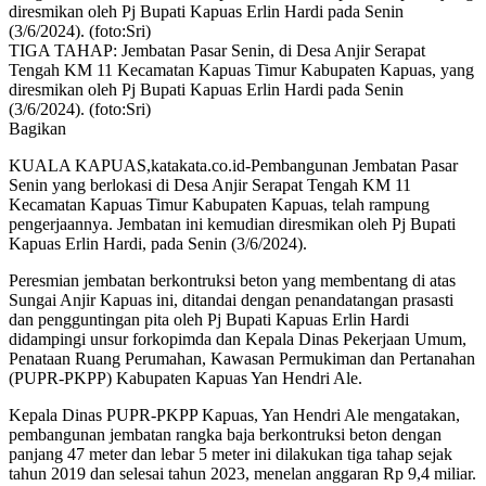
TIGA TAHAP: Jembatan Pasar Senin, di Desa Anjir Serapat
Tengah KM 11 Kecamatan Kapuas Timur Kabupaten Kapuas, yang
diresmikan oleh Pj Bupati Kapuas Erlin Hardi pada Senin
(3/6/2024). (foto:Sri)
Bagikan
KUALA KAPUAS,katakata.co.id-Pembangunan Jembatan Pasar
Senin yang berlokasi di Desa Anjir Serapat Tengah KM 11
Kecamatan Kapuas Timur Kabupaten Kapuas, telah rampung
pengerjaannya. Jembatan ini kemudian diresmikan oleh Pj Bupati
Kapuas Erlin Hardi, pada Senin (3/6/2024).
Peresmian jembatan berkontruksi beton yang membentang di atas
Sungai Anjir Kapuas ini, ditandai dengan penandatangan prasasti
dan pengguntingan pita oleh Pj Bupati Kapuas Erlin Hardi
didampingi unsur forkopimda dan Kepala Dinas Pekerjaan Umum,
Penataan Ruang Perumahan, Kawasan Permukiman dan Pertanahan
(PUPR-PKPP) Kabupaten Kapuas Yan Hendri Ale.
Kepala Dinas PUPR-PKPP Kapuas, Yan Hendri Ale mengatakan,
pembangunan jembatan rangka baja berkontruksi beton dengan
panjang 47 meter dan lebar 5 meter ini dilakukan tiga tahap sejak
tahun 2019 dan selesai tahun 2023, menelan anggaran Rp 9,4 miliar.