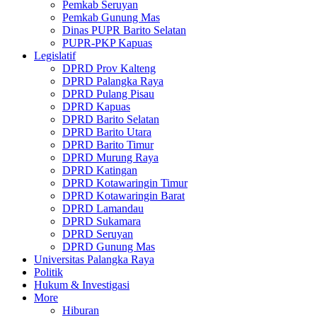
Pemkab Seruyan
Pemkab Gunung Mas
Dinas PUPR Barito Selatan
PUPR-PKP Kapuas
Legislatif
DPRD Prov Kalteng
DPRD Palangka Raya
DPRD Pulang Pisau
DPRD Kapuas
DPRD Barito Selatan
DPRD Barito Utara
DPRD Barito Timur
DPRD Murung Raya
DPRD Katingan
DPRD Kotawaringin Timur
DPRD Kotawaringin Barat
DPRD Lamandau
DPRD Sukamara
DPRD Seruyan
DPRD Gunung Mas
Universitas Palangka Raya
Politik
Hukum & Investigasi
More
Hiburan