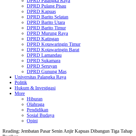
DPRD Palangka Raya
DPRD Pulang Pisau
DPRD Kapuas
DPRD Barito Selatan
DPRD Barito Utara
DPRD Barito Timur
DPRD Murung Raya
DPRD Katingan
DPRD Kotawaringin Timur
DPRD Kotawaringin Barat
DPRD Lamandau
DPRD Sukamara
DPRD Seruyan
DPRD Gunung Mas
Universitas Palangka Raya
Politik
Hukum & Investigasi
More
Hiburan
Olahraga
Pendidikan
Sosial Budaya
Opini
Reading:
Jembatan Pasar Senin Anjir Kapuas Dibangun Tiga Tahap