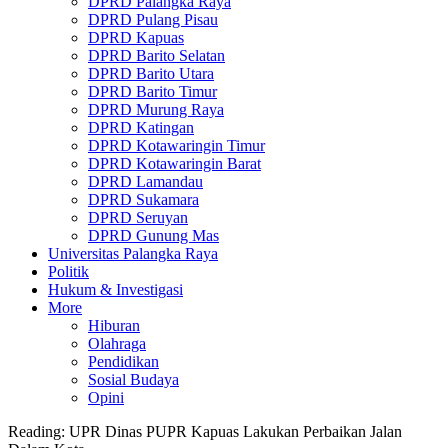
DPRD Palangka Raya
DPRD Pulang Pisau
DPRD Kapuas
DPRD Barito Selatan
DPRD Barito Utara
DPRD Barito Timur
DPRD Murung Raya
DPRD Katingan
DPRD Kotawaringin Timur
DPRD Kotawaringin Barat
DPRD Lamandau
DPRD Sukamara
DPRD Seruyan
DPRD Gunung Mas
Universitas Palangka Raya
Politik
Hukum & Investigasi
More
Hiburan
Olahraga
Pendidikan
Sosial Budaya
Opini
Reading:
UPR Dinas PUPR Kapuas Lakukan Perbaikan Jalan