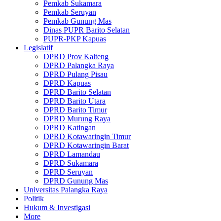
Pemkab Sukamara
Pemkab Seruyan
Pemkab Gunung Mas
Dinas PUPR Barito Selatan
PUPR-PKP Kapuas
Legislatif
DPRD Prov Kalteng
DPRD Palangka Raya
DPRD Pulang Pisau
DPRD Kapuas
DPRD Barito Selatan
DPRD Barito Utara
DPRD Barito Timur
DPRD Murung Raya
DPRD Katingan
DPRD Kotawaringin Timur
DPRD Kotawaringin Barat
DPRD Lamandau
DPRD Sukamara
DPRD Seruyan
DPRD Gunung Mas
Universitas Palangka Raya
Politik
Hukum & Investigasi
More