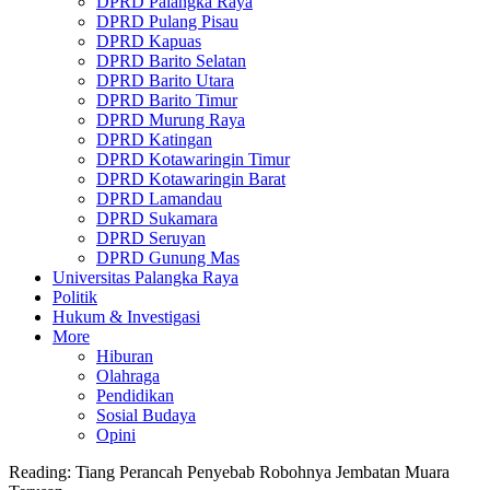
DPRD Palangka Raya
DPRD Pulang Pisau
DPRD Kapuas
DPRD Barito Selatan
DPRD Barito Utara
DPRD Barito Timur
DPRD Murung Raya
DPRD Katingan
DPRD Kotawaringin Timur
DPRD Kotawaringin Barat
DPRD Lamandau
DPRD Sukamara
DPRD Seruyan
DPRD Gunung Mas
Universitas Palangka Raya
Politik
Hukum & Investigasi
More
Hiburan
Olahraga
Pendidikan
Sosial Budaya
Opini
Reading:
Tiang Perancah Penyebab Robohnya Jembatan Muara