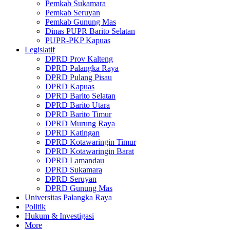
Pemkab Sukamara
Pemkab Seruyan
Pemkab Gunung Mas
Dinas PUPR Barito Selatan
PUPR-PKP Kapuas
Legislatif
DPRD Prov Kalteng
DPRD Palangka Raya
DPRD Pulang Pisau
DPRD Kapuas
DPRD Barito Selatan
DPRD Barito Utara
DPRD Barito Timur
DPRD Murung Raya
DPRD Katingan
DPRD Kotawaringin Timur
DPRD Kotawaringin Barat
DPRD Lamandau
DPRD Sukamara
DPRD Seruyan
DPRD Gunung Mas
Universitas Palangka Raya
Politik
Hukum & Investigasi
More