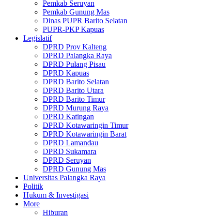
Pemkab Seruyan
Pemkab Gunung Mas
Dinas PUPR Barito Selatan
PUPR-PKP Kapuas
Legislatif
DPRD Prov Kalteng
DPRD Palangka Raya
DPRD Pulang Pisau
DPRD Kapuas
DPRD Barito Selatan
DPRD Barito Utara
DPRD Barito Timur
DPRD Murung Raya
DPRD Katingan
DPRD Kotawaringin Timur
DPRD Kotawaringin Barat
DPRD Lamandau
DPRD Sukamara
DPRD Seruyan
DPRD Gunung Mas
Universitas Palangka Raya
Politik
Hukum & Investigasi
More
Hiburan