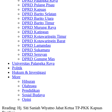
DPRD Palangka Raya
DPRD Pulang Pisau
DPRD Kapuas
DPRD Barito Selatan
DPRD Barito Utara
DPRD Barito Timur
DPRD Murung Raya
DPRD Katingan
DPRD Kotawaringin Timur
DPRD Kotawaringin Barat
DPRD Lamandau
DPRD Sukamara
DPRD Seruyan
DPRD Gunung Mas
Universitas Palangka Raya
Politik
Hukum & Investigasi
More
Hiburan
Olahraga
Pendidikan
Sosial Budaya
Opini
Reading:
Hj. Siti Saniah Wiyatno Jabat Ketua TP-PKK Kapuas