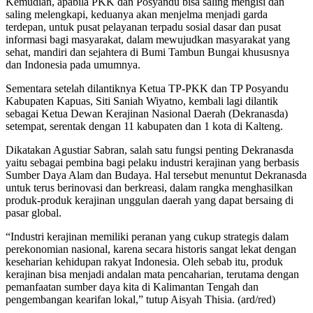
Kemudian, apabila PKK dan Posyandu bisa saling mengisi dan
saling melengkapi, keduanya akan menjelma menjadi garda
terdepan, untuk pusat pelayanan terpadu sosial dasar dan pusat
informasi bagi masyarakat, dalam mewujudkan masyarakat yang
sehat, mandiri dan sejahtera di Bumi Tambun Bungai khususnya
dan Indonesia pada umumnya.
Sementara setelah dilantiknya Ketua TP-PKK dan TP Posyandu
Kabupaten Kapuas, Siti Saniah Wiyatno, kembali lagi dilantik
sebagai Ketua Dewan Kerajinan Nasional Daerah (Dekranasda)
setempat, serentak dengan 11 kabupaten dan 1 kota di Kalteng.
Dikatakan Agustiar Sabran, salah satu fungsi penting Dekranasda
yaitu sebagai pembina bagi pelaku industri kerajinan yang berbasis
Sumber Daya Alam dan Budaya. Hal tersebut menuntut Dekranasda
untuk terus berinovasi dan berkreasi, dalam rangka menghasilkan
produk-produk kerajinan unggulan daerah yang dapat bersaing di
pasar global.
“Industri kerajinan memiliki peranan yang cukup strategis dalam
perekonomian nasional, karena secara historis sangat lekat dengan
keseharian kehidupan rakyat Indonesia. Oleh sebab itu, produk
kerajinan bisa menjadi andalan mata pencaharian, terutama dengan
pemanfaatan sumber daya kita di Kalimantan Tengah dan
pengembangan kearifan lokal,” tutup Aisyah Thisia. (ard/red)