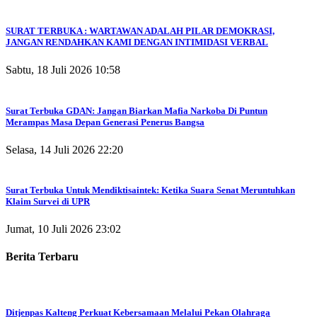
SURAT TERBUKA : WARTAWAN ADALAH PILAR DEMOKRASI,
JANGAN RENDAHKAN KAMI DENGAN INTIMIDASI VERBAL
Sabtu, 18 Juli 2026 10:58
Surat Terbuka GDAN: Jangan Biarkan Mafia Narkoba Di Puntun
Merampas Masa Depan Generasi Penerus Bangsa
Selasa, 14 Juli 2026 22:20
Surat Terbuka Untuk Mendiktisaintek: Ketika Suara Senat Meruntuhkan
Klaim Survei di UPR
Jumat, 10 Juli 2026 23:02
Berita Terbaru
Ditjenpas Kalteng Perkuat Kebersamaan Melalui Pekan Olahraga