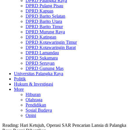
DPRD Palangka Raya
DPRD Pulang Pisau
DPRD Kapuas
DPRD Barito Selatan
DPRD Barito Utara
DPRD Barito Timur
DPRD Murung Raya
DPRD Katingan
DPRD Kotawaringin Timur
DPRD Kotawaringin Barat
DPRD Lamandau
DPRD Sukamara
DPRD Seruyan
DPRD Gunung Mas
Universitas Palangka Raya
Politik
Hukum & Investigasi
More
Hiburan
Olahraga
Pendidikan
Sosial Budaya
Opini
Reading:
Hari Ketujuh, Operasi SAR Pencarian Lansia di Palangka