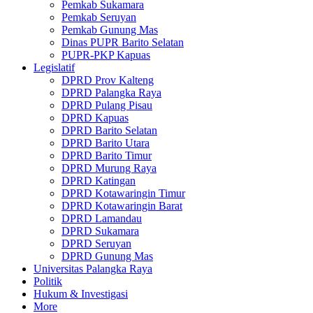
Pemkab Sukamara
Pemkab Seruyan
Pemkab Gunung Mas
Dinas PUPR Barito Selatan
PUPR-PKP Kapuas
Legislatif
DPRD Prov Kalteng
DPRD Palangka Raya
DPRD Pulang Pisau
DPRD Kapuas
DPRD Barito Selatan
DPRD Barito Utara
DPRD Barito Timur
DPRD Murung Raya
DPRD Katingan
DPRD Kotawaringin Timur
DPRD Kotawaringin Barat
DPRD Lamandau
DPRD Sukamara
DPRD Seruyan
DPRD Gunung Mas
Universitas Palangka Raya
Politik
Hukum & Investigasi
More