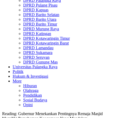
DPRD Palangka Raya
DPRD Pulang Pisau
DPRD Kapuas
DPRD Barito Selatan
DPRD Barito Utara
DPRD Barito Timur
DPRD Murung Raya
DPRD Katingan
DPRD Kotawaringin Timur
DPRD Kotawaringin Barat
DPRD Lamandau
DPRD Sukamara
DPRD Seruyan
DPRD Gunung Mas
Universitas Palangka Raya
Politik
Hukum & Investigasi
More
Hiburan
Olahraga
Pendidikan
Sosial Budaya
Opini
Reading:
Gubernur Menekankan Pentingnya Remaja Masjid