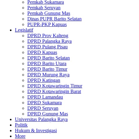
Pemkab Sukamara
Pemkab Seruyan
Pemkab Gunung Mas
Dinas PUPR Barito Selatan
PUPR-PKP Kapuas
Legislatif
DPRD Prov Kalteng
DPRD Palangka Raya
DPRD Pulang Pisau
DPRD Kapuas
DPRD Barito Selatan
DPRD Barito Utara
DPRD Barito Timur
DPRD Murung Raya
DPRD Katingan
DPRD Kotawaringin Timur
DPRD Kotawaringin Barat
DPRD Lamandau
DPRD Sukamara
DPRD Seruyan
DPRD Gunung Mas
Universitas Palangka Raya
Politik
Hukum & Investigasi
More