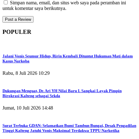
Simpan nama, email, dan situs web saya pada peramban ini
untuk komentar saya berikutnya.
POPULER
Jalani Vonis Seumur Hidup, Ririn Kembali Dituntut Hukuman Mati dalam
Kasus Narkoba
Rabu, 8 Juli 2026 10:29
Dukungan Menguat, Dr. Ari YH Nilai Baru I. Sangkai Layak Pimpin
Birokrasi Kalteng sebagai Sekda
Jumat, 10 Juli 2026 14:48
Surat Terbuka GDAN: Selamatkan Bumi Tambun Bungai, Desak Pengadilan
Tinggi Kalteng Jatuhi Vonis Maksimal Terdakwa TPPU Narkotika