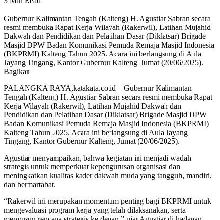
3 Min Read
Gubernur Kalimantan Tengah (Kalteng) H. Agustiar Sabran secara
resmi membuka Rapat Kerja Wilayah (Rakerwil), Latihan Mujahid
Dakwah dan Pendidikan dan Pelatihan Dasar (Diklatsar) Brigade
Masjid DPW Badan Komunikasi Pemuda Remaja Masjid Indonesia
(BKPRMI) Kalteng Tahun 2025. Acara ini berlangsung di Aula
Jayang Tingang, Kantor Gubernur Kalteng, Jumat (20/06/2025).
Bagikan
PALANGKA RAYA,katakata.co.id – Gubernur Kalimantan
Tengah (Kalteng) H. Agustiar Sabran secara resmi membuka Rapat
Kerja Wilayah (Rakerwil), Latihan Mujahid Dakwah dan
Pendidikan dan Pelatihan Dasar (Diklatsar) Brigade Masjid DPW
Badan Komunikasi Pemuda Remaja Masjid Indonesia (BKPRMI)
Kalteng Tahun 2025. Acara ini berlangsung di Aula Jayang
Tingang, Kantor Gubernur Kalteng, Jumat (20/06/2025).
Agustiar menyampaikan, bahwa kegiatan ini menjadi wadah
strategis untuk memperkuat kepengurusan organisasi dan
meningkatkan kualitas kader dakwah muda yang tangguh, mandiri,
dan bermartabat.
“Rakerwil ini merupakan momentum penting bagi BKPRMI untuk
mengevaluasi program kerja yang telah dilaksanakan, serta
menyusun rencana strategis ke depan,” ujar Agustiar di hadapan