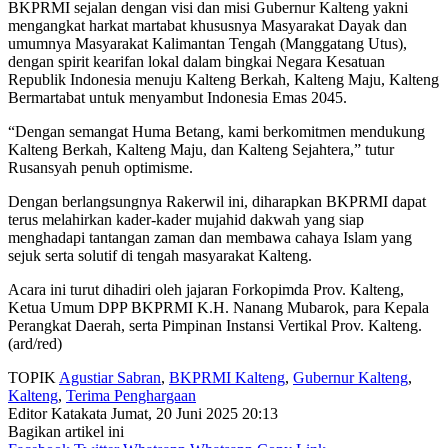
BKPRMI sejalan dengan visi dan misi Gubernur Kalteng yakni
mengangkat harkat martabat khususnya Masyarakat Dayak dan
umumnya Masyarakat Kalimantan Tengah (Manggatang Utus),
dengan spirit kearifan lokal dalam bingkai Negara Kesatuan
Republik Indonesia menuju Kalteng Berkah, Kalteng Maju, Kalteng
Bermartabat untuk menyambut Indonesia Emas 2045.
“Dengan semangat Huma Betang, kami berkomitmen mendukung
Kalteng Berkah, Kalteng Maju, dan Kalteng Sejahtera,” tutur
Rusansyah penuh optimisme.
Dengan berlangsungnya Rakerwil ini, diharapkan BKPRMI dapat
terus melahirkan kader-kader mujahid dakwah yang siap
menghadapi tantangan zaman dan membawa cahaya Islam yang
sejuk serta solutif di tengah masyarakat Kalteng.
Acara ini turut dihadiri oleh jajaran Forkopimda Prov. Kalteng,
Ketua Umum DPP BKPRMI K.H. Nanang Mubarok, para Kepala
Perangkat Daerah, serta Pimpinan Instansi Vertikal Prov. Kalteng.
(ard/red)
TOPIK
Agustiar Sabran
,
BKPRMI Kalteng
,
Gubernur Kalteng
,
Kalteng
,
Terima Penghargaan
Editor Katakata
Jumat, 20 Juni 2025 20:13
Bagikan artikel ini