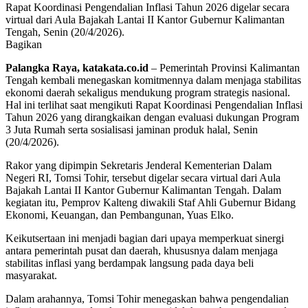
Rapat Koordinasi Pengendalian Inflasi Tahun 2026 digelar secara
virtual dari Aula Bajakah Lantai II Kantor Gubernur Kalimantan
Tengah, Senin (20/4/2026).
Bagikan
Palangka Raya, katakata.co.id
– Pemerintah Provinsi Kalimantan
Tengah kembali menegaskan komitmennya dalam menjaga stabilitas
ekonomi daerah sekaligus mendukung program strategis nasional.
Hal ini terlihat saat mengikuti Rapat Koordinasi Pengendalian Inflasi
Tahun 2026 yang dirangkaikan dengan evaluasi dukungan Program
3 Juta Rumah serta sosialisasi jaminan produk halal, Senin
(20/4/2026).
Rakor yang dipimpin Sekretaris Jenderal Kementerian Dalam
Negeri RI, Tomsi Tohir, tersebut digelar secara virtual dari Aula
Bajakah Lantai II Kantor Gubernur Kalimantan Tengah. Dalam
kegiatan itu, Pemprov Kalteng diwakili Staf Ahli Gubernur Bidang
Ekonomi, Keuangan, dan Pembangunan, Yuas Elko.
Keikutsertaan ini menjadi bagian dari upaya memperkuat sinergi
antara pemerintah pusat dan daerah, khususnya dalam menjaga
stabilitas inflasi yang berdampak langsung pada daya beli
masyarakat.
Dalam arahannya, Tomsi Tohir menegaskan bahwa pengendalian