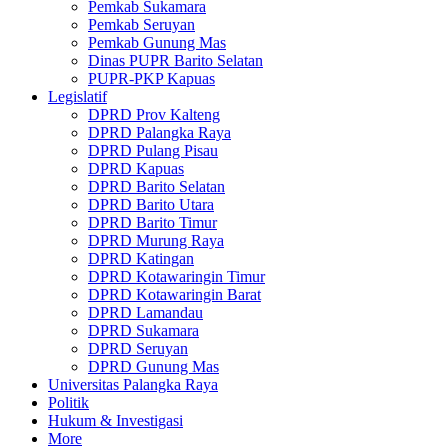
Pemkab Sukamara
Pemkab Seruyan
Pemkab Gunung Mas
Dinas PUPR Barito Selatan
PUPR-PKP Kapuas
Legislatif
DPRD Prov Kalteng
DPRD Palangka Raya
DPRD Pulang Pisau
DPRD Kapuas
DPRD Barito Selatan
DPRD Barito Utara
DPRD Barito Timur
DPRD Murung Raya
DPRD Katingan
DPRD Kotawaringin Timur
DPRD Kotawaringin Barat
DPRD Lamandau
DPRD Sukamara
DPRD Seruyan
DPRD Gunung Mas
Universitas Palangka Raya
Politik
Hukum & Investigasi
More