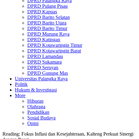
DPRD Palangka Raya
DPRD Pulang Pisau
DPRD Kapuas
DPRD Barito Selatan
DPRD Barito Utara
DPRD Barito Timur
DPRD Murung Raya
DPRD Katingan
DPRD Kotawaringin Timur
DPRD Kotawaringin Barat
DPRD Lamandau
DPRD Sukamara
DPRD Seruyan
DPRD Gunung Mas
Universitas Palangka Raya
Politik
Hukum & Investigasi
More
Hiburan
Olahraga
Pendidikan
Sosial Budaya
Opini
Reading:
Fokus Inflasi dan Kesejahteraan, Kalteng Perkuat Sinergi