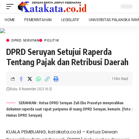
HOME
PEMERINTAHAN
LEGISLATIF
UNIVERSITAS PALANGKA RAY
DPRD SERUYAN
POLITIK
DPRD Seruyan Setujui Raperda
Tentang Pajak dan Retribusi Daerah
1 Min Read
Rabu, 8 November 2023 16:52
SERAHKAN : Ketua DPRD Seruyan Zuli Eko Prasetyo menyerahkan
dokumen raperda saat rapat paripurna di ruang DPRD Seruyan, kemarin. (foto :
Humas DPRD Seruyan)
KUALA PEMBUANG, katakata.co.id – Ketua Dewan