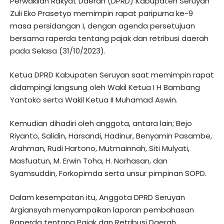
Perwakilan Rakyat Daerah (DPRD) Kabupaten Seruyan
Zuli Eko Prasetyo memimpin rapat paripurna ke-9
masa persidangan I, dengan agenda persetujuan
bersama raperda tentang pajak dan retribusi daerah
pada Selasa (31/10/2023).
Ketua DPRD Kabupaten Seruyan saat memimpin rapat
didampingi langsung oleh Wakil Ketua I H Bambang
Yantoko serta Wakil Ketua II Muhamad Aswin.
Kemudian dihadiri oleh anggota, antara lain; Bejo
Riyanto, Salidin, Harsandi, Hadinur, Benyamin Pasambe,
Arahman, Rudi Hartono, Mutmainnah, Siti Mulyati,
Masfuatun, M. Erwin Toha, H. Norhasan, dan
Syamsuddin, Forkopimda serta unsur pimpinan SOPD.
Dalam kesempatan itu, Anggota DPRD Seruyan
Argiansyah menyampaikan laporan pembahasan
Raperda tentang Pajak dan Retribusi Daerah,