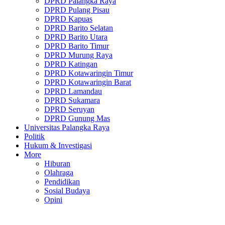
DPRD Palangka Raya
DPRD Pulang Pisau
DPRD Kapuas
DPRD Barito Selatan
DPRD Barito Utara
DPRD Barito Timur
DPRD Murung Raya
DPRD Katingan
DPRD Kotawaringin Timur
DPRD Kotawaringin Barat
DPRD Lamandau
DPRD Sukamara
DPRD Seruyan
DPRD Gunung Mas
Universitas Palangka Raya
Politik
Hukum & Investigasi
More
Hiburan
Olahraga
Pendidikan
Sosial Budaya
Opini