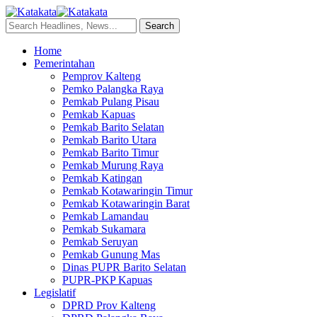
Home
Pemerintahan
Pemprov Kalteng
Pemko Palangka Raya
Pemkab Pulang Pisau
Pemkab Kapuas
Pemkab Barito Selatan
Pemkab Barito Utara
Pemkab Barito Timur
Pemkab Murung Raya
Pemkab Katingan
Pemkab Kotawaringin Timur
Pemkab Kotawaringin Barat
Pemkab Lamandau
Pemkab Sukamara
Pemkab Seruyan
Pemkab Gunung Mas
Dinas PUPR Barito Selatan
PUPR-PKP Kapuas
Legislatif
DPRD Prov Kalteng