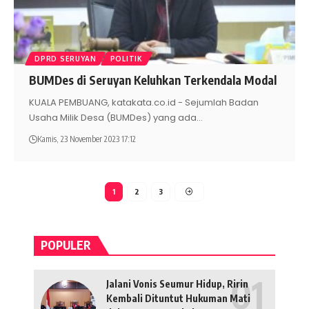
DPRD SERUYAN
POLITIK
BUMDes di Seruyan Keluhkan Terkendala Modal
KUALA PEMBUANG, katakata.co.id - Sejumlah Badan
Usaha Milik Desa (BUMDes) yang ada
…
Kamis, 23 November 2023 17:12
1
2
3
POPULER
Jalani Vonis Seumur Hidup, Ririn
Kembali Dituntut Hukuman Mati