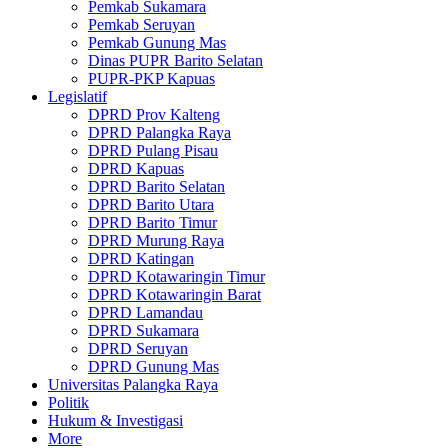
Pemkab Sukamara
Pemkab Seruyan
Pemkab Gunung Mas
Dinas PUPR Barito Selatan
PUPR-PKP Kapuas
Legislatif
DPRD Prov Kalteng
DPRD Palangka Raya
DPRD Pulang Pisau
DPRD Kapuas
DPRD Barito Selatan
DPRD Barito Utara
DPRD Barito Timur
DPRD Murung Raya
DPRD Katingan
DPRD Kotawaringin Timur
DPRD Kotawaringin Barat
DPRD Lamandau
DPRD Sukamara
DPRD Seruyan
DPRD Gunung Mas
Universitas Palangka Raya
Politik
Hukum & Investigasi
More