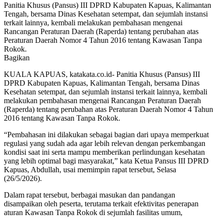
Panitia Khusus (Pansus) III DPRD Kabupaten Kapuas, Kalimantan
Tengah, bersama Dinas Kesehatan setempat, dan sejumlah instansi
terkait lainnya, kembali melakukan pembahasan mengenai
Rancangan Peraturan Daerah (Raperda) tentang perubahan atas
Peraturan Daerah Nomor 4 Tahun 2016 tentang Kawasan Tanpa
Rokok.
Bagikan
KUALA KAPUAS, katakata.co.id- Panitia Khusus (Pansus) III
DPRD Kabupaten Kapuas, Kalimantan Tengah, bersama
Dinas
Kesehatan setempat,
dan sejumlah instansi terkait lainnya, kembali
melakukan pembahasan mengenai Rancangan Peraturan Daerah
(Raperda) tentang perubahan atas Peraturan Daerah Nomor 4 Tahun
2016 tentang Kawasan Tanpa Rokok.
“Pembahasan ini dilakukan sebagai bagian dari upaya memperkuat
regulasi yang sudah ada agar lebih relevan dengan perkembangan
kondisi saat ini serta mampu memberikan perlindungan kesehatan
yang lebih optimal bagi masyarakat,” kata Ketua Pansus III DPRD
Kapuas, Abdullah, usai memimpin rapat tersebut, Selasa
(26/5/2026).
Dalam rapat tersebut, berbagai masukan dan pandangan
disampaikan oleh peserta, terutama terkait efektivitas penerapan
aturan Kawasan Tanpa Rokok di sejumlah fasilitas umum,