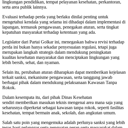
lingkungan pendidikan, tempat pelayanan kesehatan, perkantoran,
serta area publik lainnya.
Evaluasi terhadap perda yang berlaku dinilai penting untuk
mengetahui kendala yang selama ini dihadapi dalam implementasi di
lapangan, termasuk pengawasan, penegakan aturan, serta tingkat
kepatuhan masyarakat terhadap ketentuan yang ada.
Legislator dari Partai Golkar ini, menegaskan bahwa revisi terhadap
perda ini bukan hanya sekadar penyesuaian regulasi, tetapi juga
merupakan langkah strategis dalam mendukung peningkatan
kualitas kesehatan masyarakat dan menciptakan lingkungan yang
lebih bersih, sehat, dan nyaman.
Selain itu, perubahan aturan diharapkan dapat memberikan kejelasan
terkait sanksi, mekanisme pengawasan, serta tanggung jawab
berbagai pihak dalam mendukung pelaksanaan Kawasan Tanpa
Rokok.
Dalam kesempata itu, dari pihak
Dinas Kesehatan
sendiri
memberikan masukan teknis mengenai area mana saja yang
seharusnya diperketat sebagai kawasan tanpa rokok, seperti fasilitas
kesehatan, tempat bermain anak, sekolah, dan angkutan umum.
Salah satu poin yang mengemuka adalah perlunya sanksi yang lebih
tegas bagi pelanggar serta penguatan peran serta masyarakat dalam