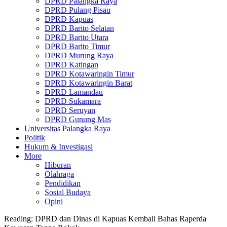
DPRD Palangka Raya
DPRD Pulang Pisau
DPRD Kapuas
DPRD Barito Selatan
DPRD Barito Utara
DPRD Barito Timur
DPRD Murung Raya
DPRD Katingan
DPRD Kotawaringin Timur
DPRD Kotawaringin Barat
DPRD Lamandau
DPRD Sukamara
DPRD Seruyan
DPRD Gunung Mas
Universitas Palangka Raya
Politik
Hukum & Investigasi
More
Hiburan
Olahraga
Pendidikan
Sosial Budaya
Opini
Reading:
DPRD dan Dinas di Kapuas Kembali Bahas Raperda