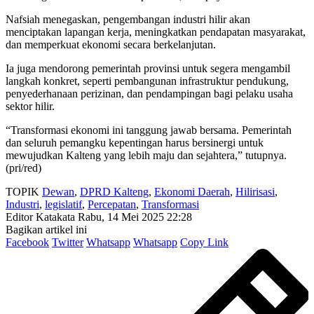
Nafsiah menegaskan, pengembangan industri hilir akan
menciptakan lapangan kerja, meningkatkan pendapatan masyarakat,
dan memperkuat ekonomi secara berkelanjutan.
Ia juga mendorong pemerintah provinsi untuk segera mengambil
langkah konkret, seperti pembangunan infrastruktur pendukung,
penyederhanaan perizinan, dan pendampingan bagi pelaku usaha
sektor hilir.
“Transformasi ekonomi ini tanggung jawab bersama. Pemerintah
dan seluruh pemangku kepentingan harus bersinergi untuk
mewujudkan Kalteng yang lebih maju dan sejahtera,” tutupnya.
(pri/red)
TOPIK
Dewan
,
DPRD Kalteng
,
Ekonomi Daerah
,
Hilirisasi
,
Industri
,
legislatif
,
Percepatan
,
Transformasi
Editor Katakata
Rabu, 14 Mei 2025 22:28
Bagikan artikel ini
Facebook
Twitter
Whatsapp
Whatsapp
Copy Link