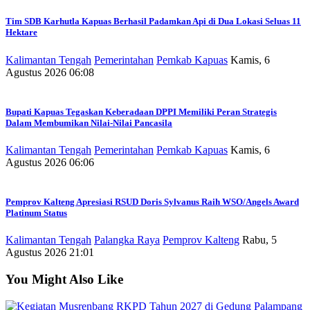
Tim SDB Karhutla Kapuas Berhasil Padamkan Api di Dua Lokasi Seluas 11
Hektare
Kalimantan Tengah
Pemerintahan
Pemkab Kapuas
Kamis, 6
Agustus 2026 06:08
Bupati Kapuas Tegaskan Keberadaan DPPI Memiliki Peran Strategis
Dalam Membumikan Nilai-Nilai Pancasila
Kalimantan Tengah
Pemerintahan
Pemkab Kapuas
Kamis, 6
Agustus 2026 06:06
Pemprov Kalteng Apresiasi RSUD Doris Sylvanus Raih WSO/Angels Award
Platinum Status
Kalimantan Tengah
Palangka Raya
Pemprov Kalteng
Rabu, 5
Agustus 2026 21:01
You Might Also Like