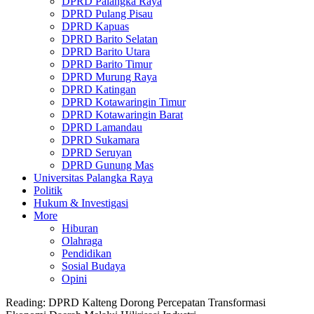
DPRD Palangka Raya
DPRD Pulang Pisau
DPRD Kapuas
DPRD Barito Selatan
DPRD Barito Utara
DPRD Barito Timur
DPRD Murung Raya
DPRD Katingan
DPRD Kotawaringin Timur
DPRD Kotawaringin Barat
DPRD Lamandau
DPRD Sukamara
DPRD Seruyan
DPRD Gunung Mas
Universitas Palangka Raya
Politik
Hukum & Investigasi
More
Hiburan
Olahraga
Pendidikan
Sosial Budaya
Opini
Reading:
DPRD Kalteng Dorong Percepatan Transformasi