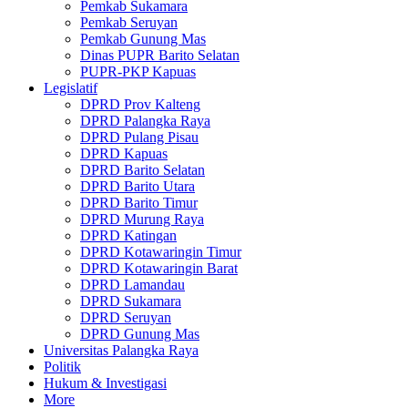
Pemkab Sukamara
Pemkab Seruyan
Pemkab Gunung Mas
Dinas PUPR Barito Selatan
PUPR-PKP Kapuas
Legislatif
DPRD Prov Kalteng
DPRD Palangka Raya
DPRD Pulang Pisau
DPRD Kapuas
DPRD Barito Selatan
DPRD Barito Utara
DPRD Barito Timur
DPRD Murung Raya
DPRD Katingan
DPRD Kotawaringin Timur
DPRD Kotawaringin Barat
DPRD Lamandau
DPRD Sukamara
DPRD Seruyan
DPRD Gunung Mas
Universitas Palangka Raya
Politik
Hukum & Investigasi
More