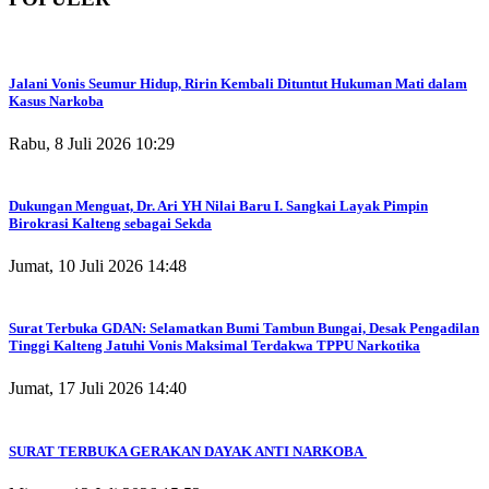
Jalani Vonis Seumur Hidup, Ririn Kembali Dituntut Hukuman Mati dalam
Kasus Narkoba
Rabu, 8 Juli 2026 10:29
Dukungan Menguat, Dr. Ari YH Nilai Baru I. Sangkai Layak Pimpin
Birokrasi Kalteng sebagai Sekda
Jumat, 10 Juli 2026 14:48
Surat Terbuka GDAN: Selamatkan Bumi Tambun Bungai, Desak Pengadilan
Tinggi Kalteng Jatuhi Vonis Maksimal Terdakwa TPPU Narkotika
Jumat, 17 Juli 2026 14:40
SURAT TERBUKA GERAKAN DAYAK ANTI NARKOBA