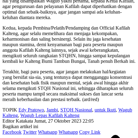
hal yang disampaikan Wagub yakni pertama, kepada Ketua Kafilah,
agar pengurusan dan pelayanan Kafilah dapat diperhatikan dengan
optimal dan sebaik-baiknya, agar jangan sampai ada keluhan-
keluhan diantara mereka.
Kedua, kepada Pembina/Pelatih/Pendamping dan Official Kafilah
Kalteng, agar selalu memelihara dan menjaga kekompakan,
keharmonisan dan saling bersinergi. Selain itu jaga kesehatan
maupun stamina, demi kenyamanan bagi para peserta maupun
anggota Kafilah Kalteng lainnya, sejak awal keberangkatan,
mengikuti seluruh rangkaian STQHN, hingga sampai kepulangan
kembali ke Kalteng Bumi Tambun Bungai, Tanah penuh Berkah ini.
Terakhir, bagi para peserta, agar jangan melakukan hal/kegiatan
yang bersifat sia-sia, yang tentunya dapat mengganggu konsentrasi
dan kesehatan baik fisik maupun mental, sejak awal hingga akhir
selama mengikuti STQH Nasional ini, sehingga diharapkan seluruh
peserta mampu tampil secara maksimal sukses dan lancar serta
meraih keberhasilan dan prestasi terbaik. (ard/red)
TOPIK
Edy Pratowo
,
Jambi
,
STQH Nasional
,
untuk Ikuti
,
Wagub
Kalteng
,
Wagub Lepas Kafilah Kalteng
Editor Katakata
Jumat, 27 Oktober 2023 22:05
Bagikan artikel ini
Facebook
Twitter
Whatsapp
Whatsapp
Copy Link