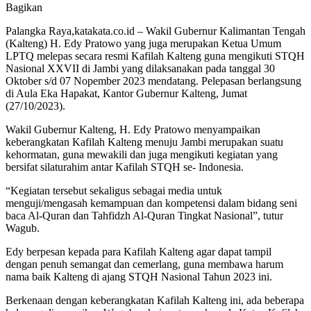
Bagikan
Palangka Raya,katakata.co.id – Wakil Gubernur Kalimantan Tengah
(Kalteng) H. Edy Pratowo yang juga merupakan Ketua Umum
LPTQ melepas secara resmi Kafilah Kalteng guna mengikuti STQH
Nasional XXVII di Jambi yang dilaksanakan pada tanggal 30
Oktober s/d 07 Nopember 2023 mendatang. Pelepasan berlangsung
di Aula Eka Hapakat, Kantor Gubernur Kalteng, Jumat
(27/10/2023).
Wakil Gubernur Kalteng, H. Edy Pratowo menyampaikan
keberangkatan Kafilah Kalteng menuju Jambi merupakan suatu
kehormatan, guna mewakili dan juga mengikuti kegiatan yang
bersifat silaturahim antar Kafilah STQH se- Indonesia.
“Kegiatan tersebut sekaligus sebagai media untuk
menguji/mengasah kemampuan dan kompetensi dalam bidang seni
baca Al-Quran dan Tahfidzh Al-Quran Tingkat Nasional”, tutur
Wagub.
Edy berpesan kepada para Kafilah Kalteng agar dapat tampil
dengan penuh semangat dan cemerlang, guna membawa harum
nama baik Kalteng di ajang STQH Nasional Tahun 2023 ini.
Berkenaan dengan keberangkatan Kafilah Kalteng ini, ada beberapa