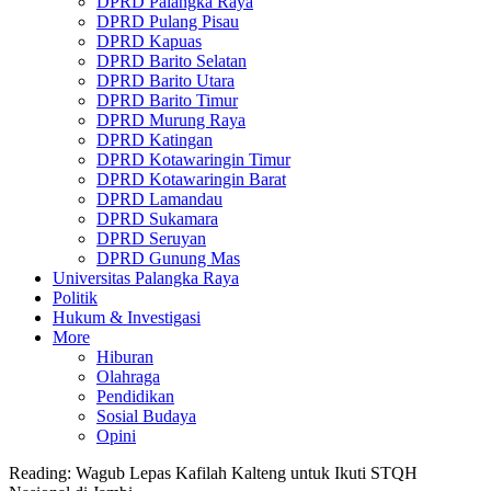
DPRD Palangka Raya
DPRD Pulang Pisau
DPRD Kapuas
DPRD Barito Selatan
DPRD Barito Utara
DPRD Barito Timur
DPRD Murung Raya
DPRD Katingan
DPRD Kotawaringin Timur
DPRD Kotawaringin Barat
DPRD Lamandau
DPRD Sukamara
DPRD Seruyan
DPRD Gunung Mas
Universitas Palangka Raya
Politik
Hukum & Investigasi
More
Hiburan
Olahraga
Pendidikan
Sosial Budaya
Opini
Reading:
Wagub Lepas Kafilah Kalteng untuk Ikuti STQH