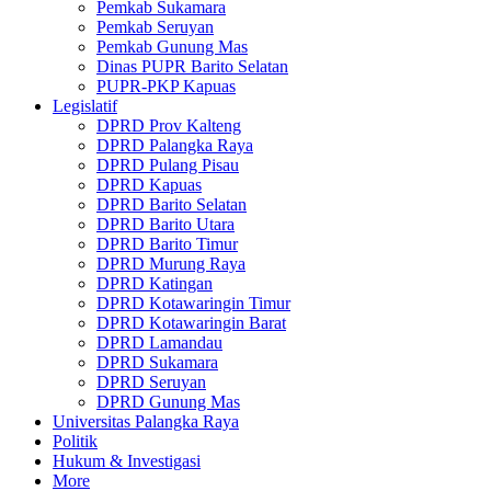
Pemkab Sukamara
Pemkab Seruyan
Pemkab Gunung Mas
Dinas PUPR Barito Selatan
PUPR-PKP Kapuas
Legislatif
DPRD Prov Kalteng
DPRD Palangka Raya
DPRD Pulang Pisau
DPRD Kapuas
DPRD Barito Selatan
DPRD Barito Utara
DPRD Barito Timur
DPRD Murung Raya
DPRD Katingan
DPRD Kotawaringin Timur
DPRD Kotawaringin Barat
DPRD Lamandau
DPRD Sukamara
DPRD Seruyan
DPRD Gunung Mas
Universitas Palangka Raya
Politik
Hukum & Investigasi
More