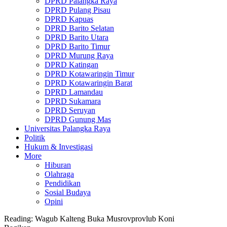
DPRD Palangka Raya
DPRD Pulang Pisau
DPRD Kapuas
DPRD Barito Selatan
DPRD Barito Utara
DPRD Barito Timur
DPRD Murung Raya
DPRD Katingan
DPRD Kotawaringin Timur
DPRD Kotawaringin Barat
DPRD Lamandau
DPRD Sukamara
DPRD Seruyan
DPRD Gunung Mas
Universitas Palangka Raya
Politik
Hukum & Investigasi
More
Hiburan
Olahraga
Pendidikan
Sosial Budaya
Opini
Reading:
Wagub Kalteng Buka Musrovprovlub Koni