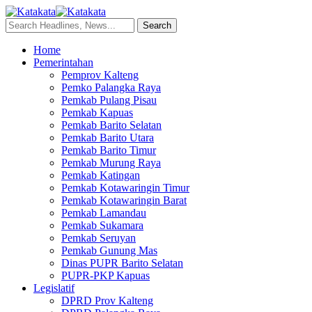
Home
Pemerintahan
Pemprov Kalteng
Pemko Palangka Raya
Pemkab Pulang Pisau
Pemkab Kapuas
Pemkab Barito Selatan
Pemkab Barito Utara
Pemkab Barito Timur
Pemkab Murung Raya
Pemkab Katingan
Pemkab Kotawaringin Timur
Pemkab Kotawaringin Barat
Pemkab Lamandau
Pemkab Sukamara
Pemkab Seruyan
Pemkab Gunung Mas
Dinas PUPR Barito Selatan
PUPR-PKP Kapuas
Legislatif
DPRD Prov Kalteng