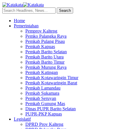
Home
Pemerintahan
Pemprov Kalteng
Pemko Palangka Raya
Pemkab Pulang Pisau
Pemkab Kapuas
Pemkab Barito Selatan
Pemkab Barito Utara
Pemkab Barito Timur
Pemkab Murung Raya
Pemkab Katingan
Pemkab Kotawaringin Timur
Pemkab Kotawaringin Barat
Pemkab Lamandau
Pemkab Sukamara
Pemkab Seruyan
Pemkab Gunung Mas
Dinas PUPR Barito Selatan
PUPR-PKP Kapuas
Legislatif
DPRD Prov Kalteng