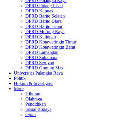
DPRD Palangka Raya
DPRD Pulang Pisau
DPRD Kapuas
DPRD Barito Selatan
DPRD Barito Utara
DPRD Barito Timur
DPRD Murung Raya
DPRD Katingan
DPRD Kotawaringin Timur
DPRD Kotawaringin Barat
DPRD Lamandau
DPRD Sukamara
DPRD Seruyan
DPRD Gunung Mas
Universitas Palangka Raya
Politik
Hukum & Investigasi
More
Hiburan
Olahraga
Pendidikan
Sosial Budaya
Opini