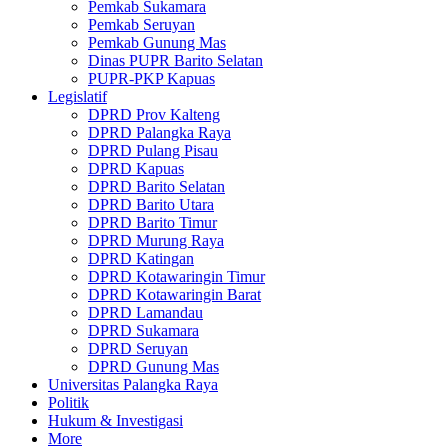
Pemkab Sukamara
Pemkab Seruyan
Pemkab Gunung Mas
Dinas PUPR Barito Selatan
PUPR-PKP Kapuas
Legislatif
DPRD Prov Kalteng
DPRD Palangka Raya
DPRD Pulang Pisau
DPRD Kapuas
DPRD Barito Selatan
DPRD Barito Utara
DPRD Barito Timur
DPRD Murung Raya
DPRD Katingan
DPRD Kotawaringin Timur
DPRD Kotawaringin Barat
DPRD Lamandau
DPRD Sukamara
DPRD Seruyan
DPRD Gunung Mas
Universitas Palangka Raya
Politik
Hukum & Investigasi
More