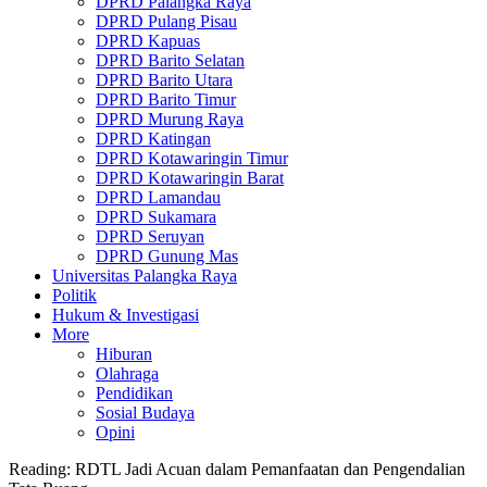
DPRD Palangka Raya
DPRD Pulang Pisau
DPRD Kapuas
DPRD Barito Selatan
DPRD Barito Utara
DPRD Barito Timur
DPRD Murung Raya
DPRD Katingan
DPRD Kotawaringin Timur
DPRD Kotawaringin Barat
DPRD Lamandau
DPRD Sukamara
DPRD Seruyan
DPRD Gunung Mas
Universitas Palangka Raya
Politik
Hukum & Investigasi
More
Hiburan
Olahraga
Pendidikan
Sosial Budaya
Opini
Reading:
RDTL Jadi Acuan dalam Pemanfaatan dan Pengendalian