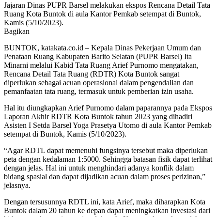
Jajaran Dinas PUPR Barsel melakukan ekspos Rencana Detail Tata
Ruang Kota Buntok di aula Kantor Pemkab setempat di Buntok,
Kamis (5/10/2023).
Bagikan
BUNTOK, katakata.co.id – Kepala Dinas Pekerjaan Umum dan
Penataan Ruang Kabupaten Barito Selatan (PUPR Barsel) Ita
Minarni melalui Kabid Tata Ruang Arief Purnomo mengatakan,
Rencana Detail Tata Ruang (RDTR) Kota Buntok sangat
diperlukan sebagai acuan operasional dalam pengendalian dan
pemanfaatan tata ruang, termasuk untuk pemberian izin usaha.
Hal itu diungkapkan Arief Purnomo dalam paparannya pada Ekspos
Laporan Akhir RDTR Kota Buntok tahun 2023 yang dihadiri
Asisten I Setda Barsel Yoga Prasetya Utomo di aula Kantor Pemkab
setempat di Buntok, Kamis (5/10/2023).
“Agar RDTL dapat memenuhi fungsinya tersebut maka diperlukan
peta dengan kedalaman 1:5000. Sehingga batasan fisik dapat terlihat
dengan jelas. Hal ini untuk menghindari adanya konflik dalam
bidang spasial dan dapat dijadikan acuan dalam proses perizinan,”
jelasnya.
Dengan tersusunnya RDTL ini, kata Arief, maka diharapkan Kota
Buntok dalam 20 tahun ke depan dapat meningkatkan investasi dari