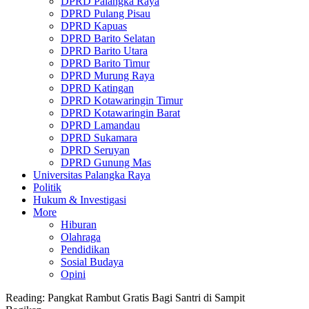
DPRD Palangka Raya
DPRD Pulang Pisau
DPRD Kapuas
DPRD Barito Selatan
DPRD Barito Utara
DPRD Barito Timur
DPRD Murung Raya
DPRD Katingan
DPRD Kotawaringin Timur
DPRD Kotawaringin Barat
DPRD Lamandau
DPRD Sukamara
DPRD Seruyan
DPRD Gunung Mas
Universitas Palangka Raya
Politik
Hukum & Investigasi
More
Hiburan
Olahraga
Pendidikan
Sosial Budaya
Opini
Reading:
Pangkat Rambut Gratis Bagi Santri di Sampit