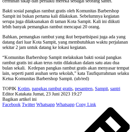
cerminan sikap dan perilaku mereka sebagai seorang santri.
Bakti sosial pangkas rambut gratis oleh Komunitas Barbershop
Sampit ini bukan pertama kali dilakukan. Sebelumnya kegiatan
serupa juga dilaksanakan di taman Kota Sampit. Kali ini diikuti
lebih banyak pemangkas rambut mencapai 20 orang.
Bahkan, pemangkas rambut yang ikut berpartisipasi juga ada yang
datang dari luar Kota Sampit, yang membutuhkan waktu perjalanan
sekitar 2 jam untuk datang ke lokasi kegiatan.
“Komunitas Barbershop Sampit melakukan bakti sosial pangkas
rambut gratis ini akan terus rutin dilakukan dalam satu atau dua
bulan sekali. Kedepan pangkas rambut gratis akan menyasar tempat
lain, seperti panti asuhan serta sekolah,” kata Taufiqurrahman selaku
Ketua Komunitas Barbershop Sampit. (ub/red)
TOPIK
Kotim
,
pangkas rambut gratis
,
pesantren
,
Sampit
,
santri
Editor Katakata
Jumat, 23 Juni 2023 19:27
Bagikan artikel ini
Facebook
Twitter
Whatsapp
Whatsapp
Copy Link