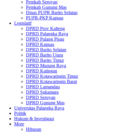
Pemkab Seruyan
Pemkab Gunung Mas
Dinas PUPR Barito Selatan
PUPR-PKP Kapuas
Legislatif
DPRD Prov Kalteng
DPRD Palangka Raya
DPRD Pulang Pisau
DPRD Kapuas
DPRD Barito Selatan
DPRD Barito Utara
DPRD Barito Timur
DPRD Murung Raya
DPRD Katingan
DPRD Kotawaringin Timur
DPRD Kotawaringin Barat
DPRD Lamandau
DPRD Sukamara
DPRD Seruyan
DPRD Gunung Mas
Universitas Palangka Raya
Politik
Hukum & Investigasi
More
Hiburan