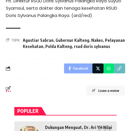
Plt. Direktur RSUD Doris Sylvanus Palangka Raya Suyuti
Syamsul, serta dokter dan tenaga kesehatan RSUD
Doris Sylvanus Palangka Raya. (ard/red)
Agustiar Sabran
,
Gubernur Kalteng
,
Nakes
,
Pelayanan
TOPIK
Kesehatan
,
Polda Kalteng
,
rsud doris sylvanus
Facebook
Leave a review
POPULER
Dukungan Menguat, Dr. Ari YH Nilai