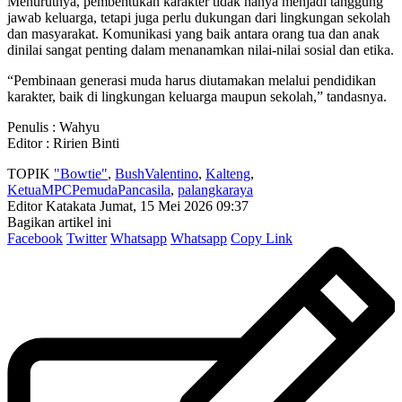
Menurutnya, pembentukan karakter tidak hanya menjadi tanggung
jawab keluarga, tetapi juga perlu dukungan dari lingkungan sekolah
dan masyarakat. Komunikasi yang baik antara orang tua dan anak
dinilai sangat penting dalam menanamkan nilai-nilai sosial dan etika.
“Pembinaan generasi muda harus diutamakan melalui pendidikan
karakter, baik di lingkungan keluarga maupun sekolah,” tandasnya.
Penulis : Wahyu
Editor : Ririen Binti
TOPIK
"Bowtie"
,
BushValentino
,
Kalteng
,
KetuaMPCPemudaPancasila
,
palangkaraya
Editor Katakata
Jumat, 15 Mei 2026 09:37
Bagikan artikel ini
Facebook
Twitter
Whatsapp
Whatsapp
Copy Link