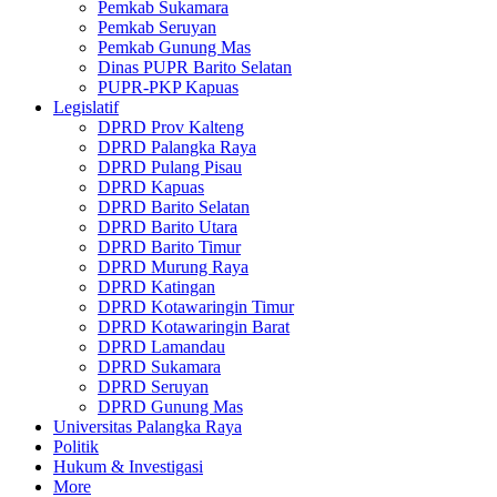
Pemkab Sukamara
Pemkab Seruyan
Pemkab Gunung Mas
Dinas PUPR Barito Selatan
PUPR-PKP Kapuas
Legislatif
DPRD Prov Kalteng
DPRD Palangka Raya
DPRD Pulang Pisau
DPRD Kapuas
DPRD Barito Selatan
DPRD Barito Utara
DPRD Barito Timur
DPRD Murung Raya
DPRD Katingan
DPRD Kotawaringin Timur
DPRD Kotawaringin Barat
DPRD Lamandau
DPRD Sukamara
DPRD Seruyan
DPRD Gunung Mas
Universitas Palangka Raya
Politik
Hukum & Investigasi
More