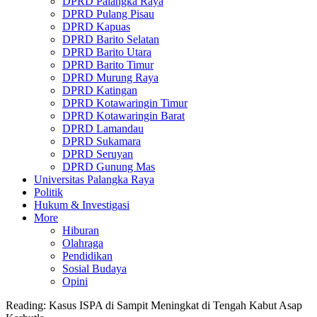
DPRD Palangka Raya
DPRD Pulang Pisau
DPRD Kapuas
DPRD Barito Selatan
DPRD Barito Utara
DPRD Barito Timur
DPRD Murung Raya
DPRD Katingan
DPRD Kotawaringin Timur
DPRD Kotawaringin Barat
DPRD Lamandau
DPRD Sukamara
DPRD Seruyan
DPRD Gunung Mas
Universitas Palangka Raya
Politik
Hukum & Investigasi
More
Hiburan
Olahraga
Pendidikan
Sosial Budaya
Opini
Reading:
Kasus ISPA di Sampit Meningkat di Tengah Kabut Asap