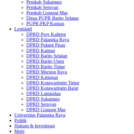
Pemkab Sukamara
Pemkab Seruyan
Pemkab Gunung Mas
Dinas PUPR Barito Selatan
PUPR-PKP Kapuas
Legislatif
DPRD Prov Kalteng
DPRD Palangka Raya
DPRD Pulang Pisau
DPRD Kapuas
DPRD Barito Selatan
DPRD Barito Utara
DPRD Barito Timur
DPRD Murung Raya
DPRD Katingan
DPRD Kotawaringin Timur
DPRD Kotawaringin Barat
DPRD Lamandau
DPRD Sukamara
DPRD Seruyan
DPRD Gunung Mas
Universitas Palangka Raya
Politik
Hukum & Investigasi
More