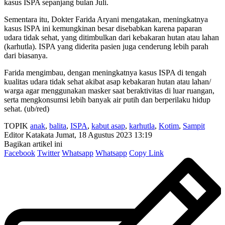
kasus ISPA sepanjang bulan Juli.
Sementara itu, Dokter Farida Aryani mengatakan, meningkatnya
kasus ISPA ini kemungkinan besar disebabkan karena paparan
udara tidak sehat, yang ditimbulkan dari kebakaran hutan atau lahan
(karhutla). ISPA yang diderita pasien juga cenderung lebih parah
dari biasanya.
Farida mengimbau, dengan meningkatnya kasus ISPA di tengah
kualitas udara tidak sehat akibat asap kebakaran hutan atau lahan/
warga agar menggunakan masker saat beraktivitas di luar ruangan,
serta mengkonsumsi lebih banyak air putih dan berperilaku hidup
sehat. (ub/red)
TOPIK
anak
,
balita
,
ISPA
,
kabut asap
,
karhutla
,
Kotim
,
Sampit
Editor Katakata
Jumat, 18 Agustus 2023 13:19
Bagikan artikel ini
Facebook
Twitter
Whatsapp
Whatsapp
Copy Link