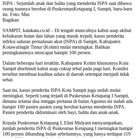
ISPA : Sejumlah anak dan balita yang menderita ISPA saat dibawa
orang tuannya berobat di PuskesmasKetapang I, Sampit, baru-baru
ini. Foto: Mas
Bagikan
SAMPIT, katakata.co.id – Di tengah munculnya kabut asap akibat
kebakaran hutan dan lahan yang marak terjadi, kasus penderita
infeksi saluran pernafasan akut (ISPA) di Sampit, Kabupaten
Kotawaringin Timur (Kotim) mulai meningkat. Bahkan
peningkatannya mencapai hampir 100 persen.
Dalam beberapa hari terakhir, Kabupaten Kotim khususnya Kota
Sampit diselimuti kabut asap cukup tebal pada pagi hari. Kondisi
tersebut membuat kualitas udara di daerah setempat menjadi tidak
sehat.
Saat ini, kasus penderita ISPA Kota Sampit juga sudah mulai
meningkat. Seperti yang terjadi di Puskesmas Ketapang I Sampit,
dimana selama dua minggu pertama di bulan Agustus ini sudah ada
hampir 100 pasien pasien yang berobat karena menderita ISPA.
Pasien penderita didominasi oleh bayi, balita dan anak-anak.
Kepala Puskesmas Ketapang I, Elmi Mulyani menyampaikan,
jumlah penderita ISPA di Puskesmas Ketapang I meningkat hampir
100 persen dibanding bulan sebelumnya, yang hanya terdapat 119